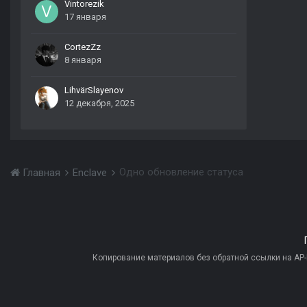
Vintorezik
17 января
CortezZz
8 января
LihvärSlayenov
12 декабря, 2025
Одно обновление статуса
Главная
Enclave
Копирование материалов без обратной ссылки на AP-PR