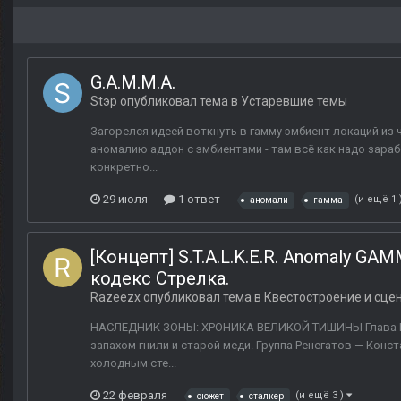
G.A.M.M.A.
Stэp
опубликовал тема в
Устаревшие темы
Загорелся идеей воткнуть в гамму эмбиент локаций из ч
аномалию аддон с эмбиентами - там всё как надо зараб
конкретно...
29 июля
1 ответ
(и ещё 1 
аномали
гамма
[Концепт] S.T.A.L.K.E.R. Anomaly G
кодекс Стрелка.
Razeezx
опубликовал тема в
Квестостроение и сце
НАСЛЕДНИК ЗОНЫ: ХРОНИКА ВЕЛИКОЙ ТИШИНЫ Глава I: П
запахом гнили и старой меди. Группа Ренегатов — Конст
холодным сте...
22 февраля
(и ещё 3 )
сюжет
сталкер