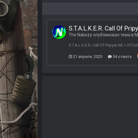
S.T.A.L.K.E.R. Call Of Pr
The Nakezz
опубликовал тема в
М
S.T.A.L.K.E.R. Call Of Pripyat NE + 
21 апреля, 2023
54 ответа