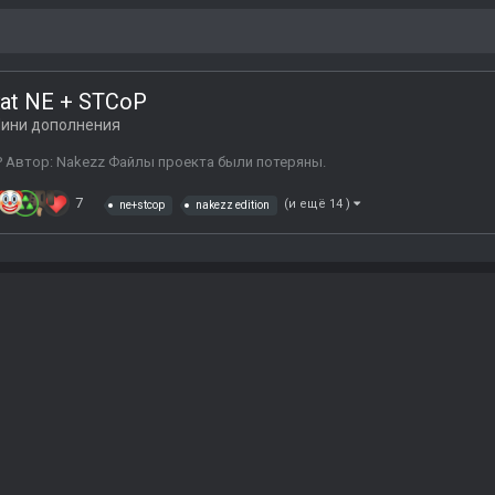
ipyat NE + STCoP
ини дополнения
STCoP Автор: Nakezz Файлы проекта были потеряны.
7
(и ещё 14 )
ne+stcop
nakezz edition