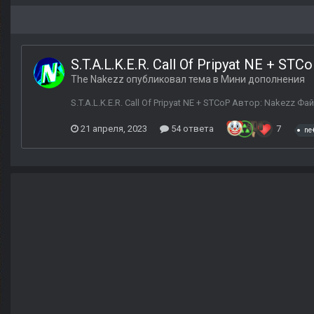
S.T.A.L.K.E.R. Call Of Pripyat NE + STC
The Nakezz
опубликовал тема в
Мини дополнения
S.T.A.L.K.E.R. Call Of Pripyat NE + STCoP Автор: Nakezz 
21 апреля, 2023
54 ответа
7
ne