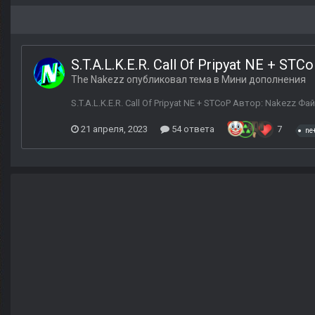
S.T.A.L.K.E.R. Call Of Pripyat NE + STC
The Nakezz
опубликовал тема в
Мини дополнения
S.T.A.L.K.E.R. Call Of Pripyat NE + STCoP Автор: Nakezz 
21 апреля, 2023
54 ответа
7
ne