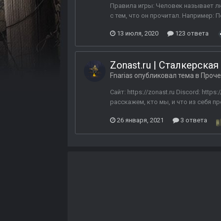
Правила игры: Человек называет л
с тем, что он прочитал. Например: П
13 июля, 2020
123 ответа
Zonast.ru | Сталкерска
Fnarias
опубликовал тема в
Проче
Сайт: https://zonast.ru Discord: htt
расскажем, кто мы, и что из себя п
26 января, 2021
3 ответа