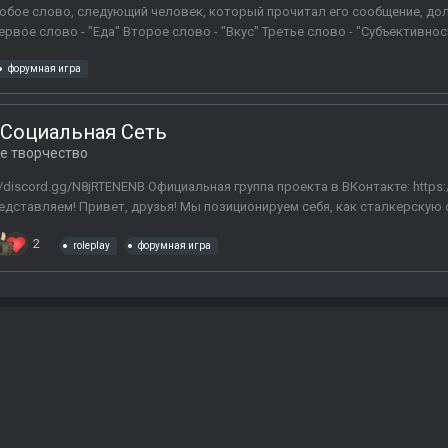
юбое слово, следующий человек, который прочитал его сообщение, дол
ервое слово - "Еда" Второе слово - "Вкус" Третье слово - "Субъективност
форумная игра
я Социальная Сеть
е творчество
ps://discord.gg/N8jRTENENB Официальная группа проекта в ВКонтакте: https:
редставляем! Привет, друзья! Мы позиционируем себя, как сталкерскую 
2
roleplay
форумная игра