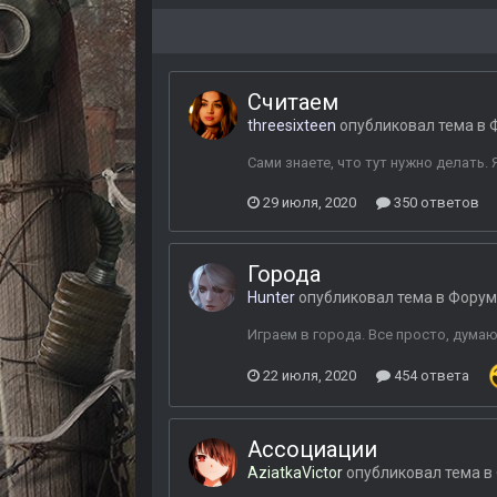
Считаем
threesixteen
опубликовал тема в
Сами знаете, что тут нужно делать. Я 
29 июля, 2020
350 ответов
Города
Hunter
опубликовал тема в
Форум
Играем в города. Все просто, думаю,
22 июля, 2020
454 ответа
Ассоциации
AziatkaVictor
опубликовал тема в