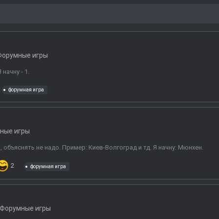
Форумные игры
начну - 1.
форумная игра
ные игры
 объяснять не надо. Пример: Киев-Волгоград и тд. Я начну: Мюнхен.
2
форумная игра
Форумные игры