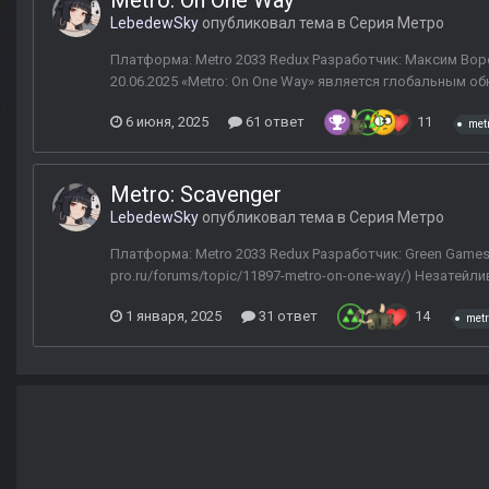
Metro: On One Way
LebedewSky
опубликовал тема в
Серия Метро
Платформа: Metro 2033 Redux Разработчик: Максим Воро
20.06.2025 «Metro: On One Way» является глобальным о
6 июня, 2025
61 ответ
11
met
Metro: Scavenger
LebedewSky
опубликовал тема в
Серия Метро
Платформа: Metro 2033 Redux Разработчик: Green Games 
pro.ru/forums/topic/11897-metro-on-one-way/) Незатей
1 января, 2025
31 ответ
14
metr