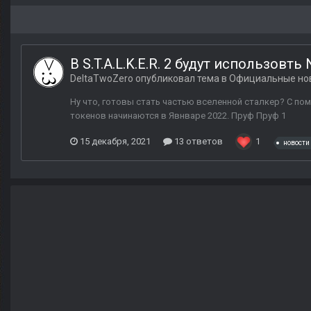
В S.T.A.L.K.E.R. 2 будут использовть
DeltaTwoZero
опубликовал тема в
Официальные но
Ну что, готовы стать частью вселенной сталкер? С п
токенов начинаются в Явнваре 2022. Пруф Пруф 1
15 декабря, 2021
13 ответов
1
новости