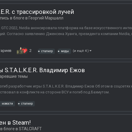
.E.R. с трассировкой лучей
пись в блоге в
Георгий Маршалл
 GTC 2022, Nvidia анонсировала платформа на базе искусственного инте
й. Согласно заявлению Дженсена Хуанга, президента компании Nvidia, 
тариев
2
(и ещё 4 )
сталкер
моды
 S.T.A.L.K.E.R. Владимир Ежов
аревшие темы
огиб разработчик игры S.T.A.L.K.E.R. Владимир Ежов Об этом в соцсетях
аствовал в конфликте на стороне ВСУ и погиб под Бахмутом.
новости
сталкер
н в Steam!
в блоге в
STALCRAFT