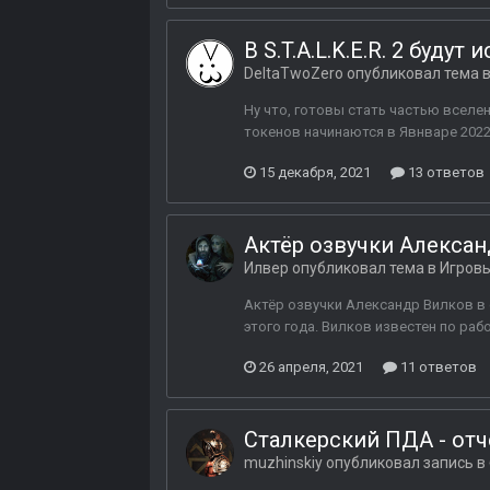
В S.T.A.L.K.E.R. 2 буду
DeltaTwoZero
опубликовал тема 
Ну что, готовы стать частью вселе
токенов начинаются в Явнваре 2022
15 декабря, 2021
13 ответов
Актёр озвучки Алексан
Илвер
опубликовал тема в
Игровы
Актёр озвучки Александр Вилков в св
этого года. Вилков известен по рабо
26 апреля, 2021
11 ответов
Сталкерский ПДА - отч
muzhinskiy
опубликовал запись в 