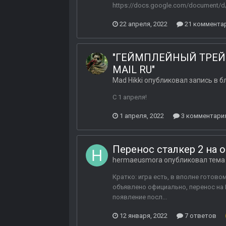
https://docs.google.com/document/
22 апреля, 2022
21 коммента
"ГЕЙМПЛЕЙНЫЙ ТРЕЙЛЕР
MAIL RU"
Mad Hikki
опубликовал запись в б
С 1 апреля!
1 апреля, 2022
3 комментари
Перенос сталкер 2 на 
hermaeusmora
опубликовал тема
Кратко: игра есть, в вполне готово
объявлено официально, перенос на 
появление посл...
12 января, 2022
7 ответов