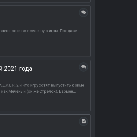
ю внешность во вселенную игры. Продажи
й 2021 года
L.K.E.R. 2 и что игру хотят выпустить к зиме
, как Меченый (он же Стрелок), Бармен...