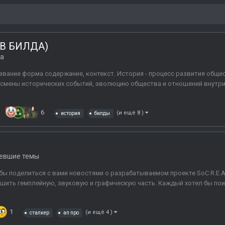
ЛИВ БИЛДА)
ка
вание форма содержание, контекст. История - процесс развития обще
смены исторических событий, эволюцию общества и отношений внутри
6
(и ещё 8 )
история
билды
евшие темы
бы поделиться с вами новостями о разрабатываемом проекте SoC R.E.A.L.
учшить гемплейную, звуковую и графическую часть. Каждый хотел бы пои
1
(и ещё 4 )
сталкер
ап про