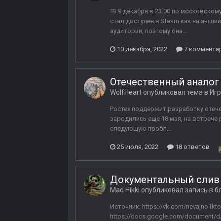
📅 9 декабря в 23:00 по московском
стал доступен в Steam как на англ
аудитории, поэтому она...
10 декабря, 2022
7 коммента
Oтечественный аналог U
WolfHeart
опубликовал тема в
Игр
Ростех поддержит разработку отече
зародились еще 18 мая, на встрече
следующую пробл...
25 июля, 2022
18 ответов
Документальный слив 
Mad Hikki
опубликовал запись в б
Источник: https://vk.com/nevajno1kt
https://docs.google.com/document/d