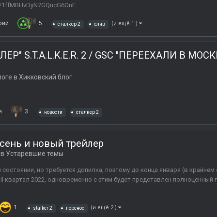
d/1ffMBHvDyN7GQucG6OnE...
рий
5
(и ещё 1 )
сталкер 2
слив
" S.T.A.L.K.E.R. 2 / GSC "ПЕРЕЕХАЛИ В МОС
логе в
Хикковский блог
я
3
новости
сталкер 2
осень и новый трейлер
 в
Устаревшие темы
м состоянии, но требуется допилка, поэтому до конца января (в крайне
III квартал 2022, одновременно с этим будет представлен полноценный
1
(и ещё 2 )
stalker 2
перенос