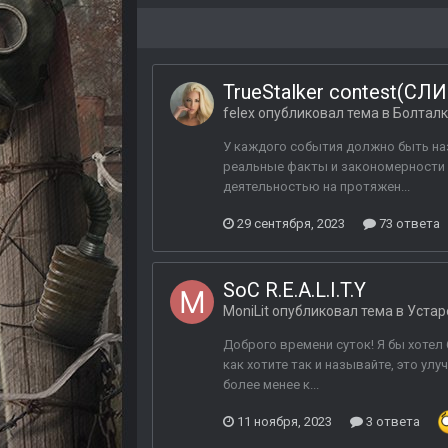
TrueStalker contest(С
felex
опубликовал тема в
Болтал
У каждого события должно быть наз
реальные факты и закономерности 
деятельностью на протяжен...
29 сентября, 2023
73 ответа
SoC R.E.A.L.I.T.Y
MoniLit
опубликовал тема в
Устар
Доброго времени суток! Я бы хотел 
как хотите так и называйте, это ул
более менее к...
11 ноября, 2023
3 ответа