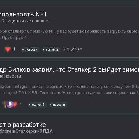
т использовть NFT
в
Официальные новости
нной сталкер? С помочью NFT у Вас будет возможность загрузить сво
. Пруф Пруф 1
1
(и ещё 2 )
новости
stalker 2
др Вилков заявил, что Сталкер 2 выйдет зимо
е новости
оём Instagram-аккаунте заявил, что «только приступил к озвучке» S.T.A.
те над «S.T.A.L.K.E.R.: Тень Чернобыля», где озвучивал таких персонажей
4
stalker 2
новости
ет о разработке
блоге в
Сталкерский ПДА