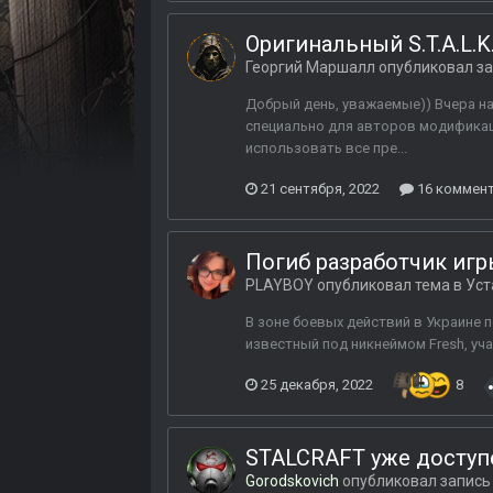
Оригинальный S.T.A.L.K
Георгий Маршалл
опубликовал за
Добрый день, уважаемые)) Вчера на
специально для авторов модификаци
использовать все пре...
21 сентября, 2022
16 коммен
Погиб разработчик игры
PLAYBOY
опубликовал тема в
Уст
В зоне боевых действий в Украине п
известный под никнеймом Fresh, уч
25 декабря, 2022
8
STALCRAFT уже доступе
Gorodskovich
опубликовал запись 