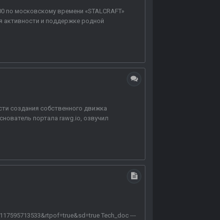
3:00 по московскому времени «STALCRAFT»
ря активности и поддержке родной
ости создания собственного движка
снователь портала rawg.io, озвучил
7595713533&rtpof=true&sd=true Tech_doc ---