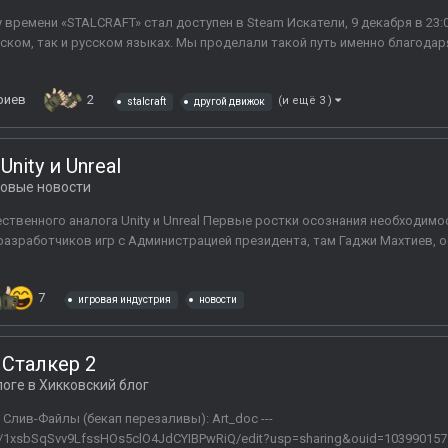
у времени «STALCRAFT» стал доступен в Steam Искатели, 9 декабря в 2
ийском, так и русском языках. Мы проделали такой путь именно благода
риев
2
(и ещё 3 )
stalcraft
другой движок
nity и Unreal
овые новости
ственного аналога Unity и Unreal Первые ростки осознания необходим
 разработчиков игр с Администрацией президента, там Гаджи Махтиев, о
7
игровая индустрия
новости
Сталкер 2
логе в
Хикковский блог
o Слив-Файлы (бекап перезаливы): Art_doc ---
/1xsbSqSvv9LfssHOs5clO4JdCYIBPwRiQ/edit?usp=sharing&ouid=10399015711