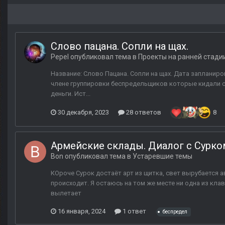
Слово пацана. Сопли на щах.
Pepel
опубликовал тема в
Проекты на ранней стади
Название: Слово Пацана. Сопли на щах. Дата запланиро
члене группировки беспредельщиков которые кидали ст
деньги. Ист...
30 декабря, 2023
28 ответов
8
Армейские склады. Диалог с Сурко
Bon
опубликовал тема в
Устаревшие темы
КОроче Сурок достаёт арт из щитка, свет вырубается а
происходит. Я остаюсь на том же месте ни одна из кл
вылетает
16 января, 2024
1 ответ
беспредел