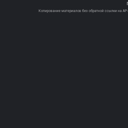
Копирование материалов без обратной ссылки на AP-PR