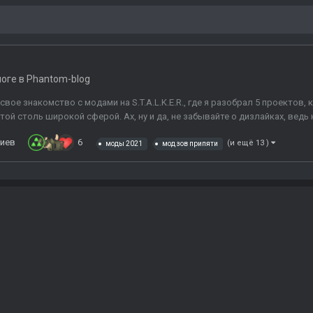
логе в
Phantom-blog
 свое знакомство с модами на S.T.A.L.K.E.R., где я разобрал 5 проектов
той столь широкой сферой. Ах, ну и да, не забывайте о дизлайках, ведь 
иев
6
(и ещё 13 )
моды 2021
мод зов припяти