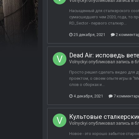
Volnyckyi
опубликовал запись в б
Насыщенный для сталкерского сообщ
сумасшедшего чем 2020, года, то п
RD_Sector - первого сталкер...
25 декабря, 2021
2 коммента
Dead Air: исповедь вет
Volnyckyi
опубликовал запись в б
Просто решил сделать видео для душ
проектом, о своем опыте игры в "М
слов о сборках и...
4 декабря, 2021
7 комментар
Культовые сталкерски
Volnyckyi
опубликовал запись в б
Новое - это хорошо забытое старое.