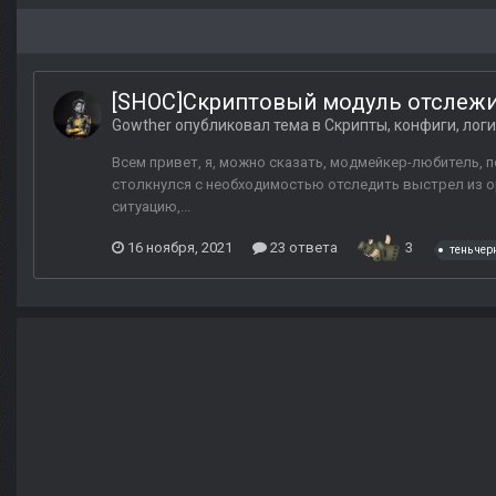
[SHOC]Скриптовый модуль отслежи
Gowther
опубликовал тема в
Скрипты, конфиги, лог
Всем привет, я, можно сказать, модмейкер-любитель,
столкнулся с необходимостью отследить выстрел из ору
ситуацию,...
16 ноября, 2021
23 ответа
3
тень че