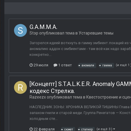
G.A.M.M.A.
Stэp
опубликовал тема в
Устаревшие темы
Загорелся идеей воткнуть в гамму эмбиент локаций из ч
аномалию аддон с эмбиентами - там всё как надо зараб
конкретно...
29 июля
1 ответ
(и ещё 1 
аномали
гамма
[Концепт] S.T.A.L.K.E.R. Anomaly G
кодекс Стрелка.
Razeezx
опубликовал тема в
Квестостроение и сце
НАСЛЕДНИК ЗОНЫ: ХРОНИКА ВЕЛИКОЙ ТИШИНЫ Глава I: П
запахом гнили и старой меди. Группа Ренегатов — Конст
холодным сте...
22 февраля
(и ещё 3 )
сюжет
сталкер