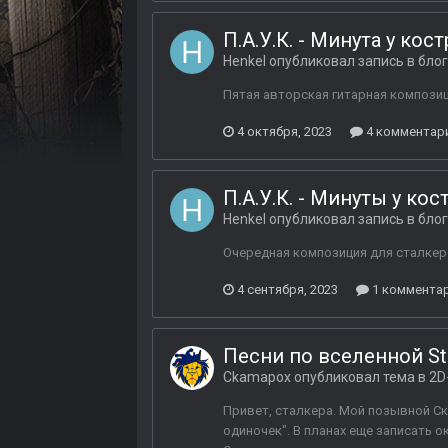
П.А.У.К. - Минута у кост
Henkel
опубликовал запись в бло
Пятая авторская гитарная композиц
4 октября, 2023
4 комментар
П.А.У.К. - Минуты у кос
Henkel
опубликовал запись в бло
Очередная композиция для сталкерс
4 сентября, 2023
1 коммента
Песни по вселенной St
Ckamapox
опубликовал тема в
2D
Привет, сталкера. Мой позывной Ска
одиночек". В планах еще записать 