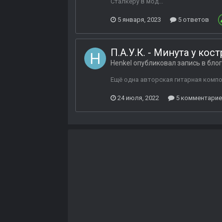
Сталкеру в мод...
5 января, 2023
5 ответов
П.А.У.К. - Минута у кост
Henkel
опубликовал запись в бло
Ещё одна авторская гитарная компо
24 июля, 2022
5 комментари