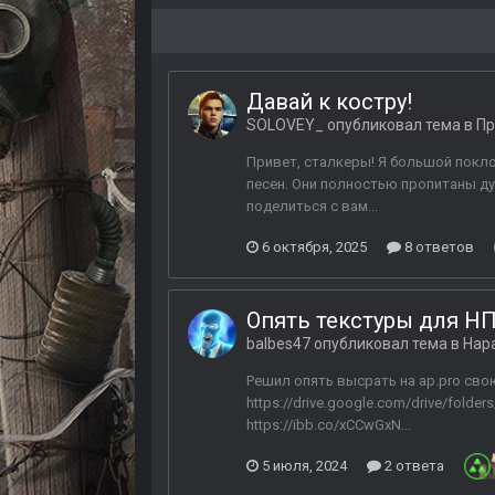
Давай к костру!
SOLOVEY_
опубликовал тема в
Пр
Привет, сталкеры! Я большой покл
песен. Они полностью пропитаны д
поделиться с вам...
6 октября, 2025
8 ответов
Опять текстуры для НП
balbes47
опубликовал тема в
Нар
Решил опять высрать на ap.pro свою
https://drive.google.com/drive/fol
https://ibb.co/xCCwGxN...
5 июля, 2024
2 ответа