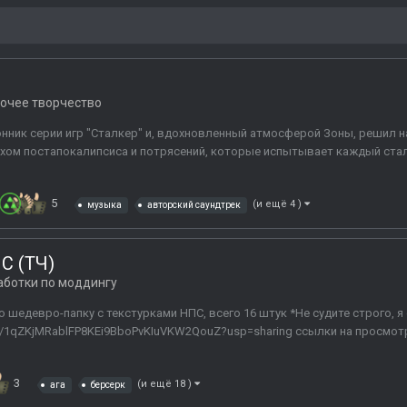
очее творчество
онник серии игр "Сталкер" и, вдохновленный атмосферой Зоны, решил 
ухом постапокалипсиса и потрясений, которые испытывает каждый стал
5
(и ещё 4 )
музыка
авторский саундтрек
С (ТЧ)
аботки по моддингу
 шедевро-папку с текстурками НПС, всего 16 штук *Не судите строго, я 
ders/1qZKjMRablFP8KEi9BboPvKIuVKW2QouZ?usp=sharing ссылки на просмотр
3
(и ещё 18 )
ага
берсерк