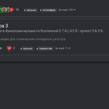
10
(и ещё 13 )
музыка
атмосфера
ра 3
ге в
Фанатская музыка по Вселенной S.T.A.L.K.E.R.: проект П.А.У.К.
зиция для сталкерских посиделок у костра.
ев
2
(и ещё 1 )
музыка
творчество