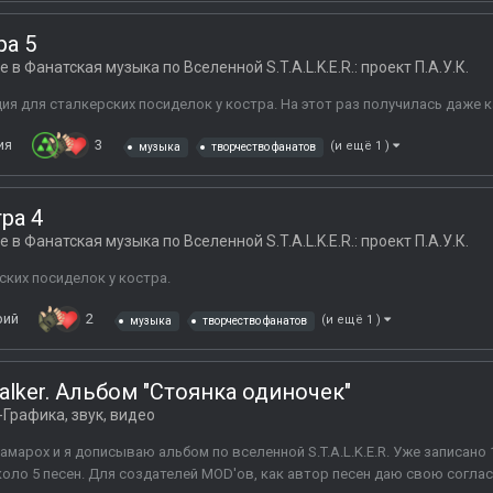
ра 5
ге в
Фанатская музыка по Вселенной S.T.A.L.K.E.R.: проект П.А.У.К.
ия для сталкерских посиделок у костра. На этот раз получилась даже 
ия
3
(и ещё 1 )
музыка
творчество фанатов
тра 4
ге в
Фанатская музыка по Вселенной S.T.A.L.K.E.R.: проект П.А.У.К.
ких посиделок у костра.
рий
2
(и ещё 1 )
музыка
творчество фанатов
alker. Альбом "Стоянка одиночек"
-Графика, звук, видео
марох и я дописываю альбом по вселенной S.T.A.L.K.E.R. Уже записано 
около 5 песен. Для создателей MOD'ов, как автор песен даю свою согла