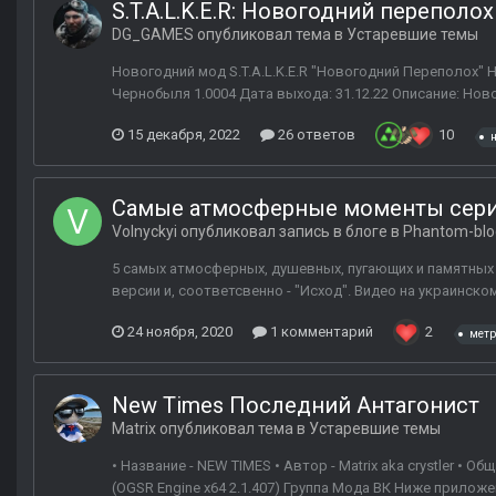
S.T.A.L.K.E.R: Новогодний переполох
DG_GAMES
опубликовал тема в
Устаревшие темы
Новогодний мод S.T.A.L.K.E.R "Новогодний Переполох"
Чернобыля 1.0004 Дата выхода: 31.12.22 Описание: Нов
15 декабря, 2022
26 ответов
10
Самые атмосферные моменты серии
Volnyckyi
опубликовал запись в блоге в
Phantom-blo
5 самых атмосферных, душевных, пугающих и памятных 
версии и, соответсвенно - "Исход". Видео на украинско
24 ноября, 2020
1 комментарий
2
метр
New Times Последний Антагонист
Matrix
опубликовал тема в
Устаревшие темы
• Название - NEW TIMES • Автор - Matrix aka crystler • Об
(OGSR Engine x64 2.1.407) Группа Мода ВК Ниже прило