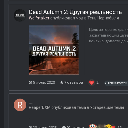
Dead Autumn 2: Другая реальность
Wolfstalker
опубликовал мод в
Тень Чернобыля
Цель автора модифик
захватывающим шутер
конечно, довести до
5 июля, 2020
7 отзывов
2
новые квесты
....
ReaperDXM
опубликовал тема в
Устаревшие темы
...
20 июля, 2023
92 ответа
15