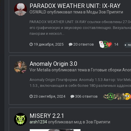
PARADOX WEATHER UNIT: IX-RAY
OSWALD
опубликовал тема в
Моды Зов Припяти
PARADOX WEATHER UNIT: IX-RAY ссылки обновлены 27.0
его графическую и звуковую составляющую. Визуальна
панорам и нескол...
19 декабря, 2025
20 ответов
14
по
Anomaly Origin 3.0
Vor Metalla
опубликовал тема в
Готовые сборки Ano
Anomaly Origin Платформа: Anomaly 1.5.3 Автор: Vor Metal
1.5.3., включающая в себя более 180 различных аддонов 
23 сентября, 2024
306 ответов
MISERY 2.2.1
arsh1234
опубликовал мод в
Зов Припяти