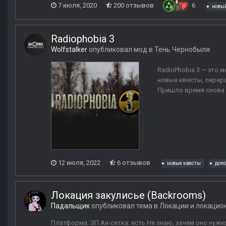
7 июля, 2020
200 отзывов
6
новы
Radiophobia 3
Wolfstalker
опубликовал мод в
Тень Чернобыля
RadioPhobia 3 — это 
новые квесты, перера
Пришло время снова и
12 июля, 2022
6 отзывов
новые квесты
доп
Локация закулисье (Backrooms)
Падальщик
опубликовал тема в
Локации и локацио
Платформа: ЗП Аи-сетка: есть Не знаю, зачем оно нуж