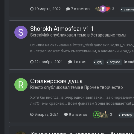
19 марта, 2022
7 ответов
3
сталк
Shorokh Atmosfear v1.1
ScreaMak
опубликовал тема в
Устаревшие темы
Ссылка на скачивание: https://disk.yandex.ru/d/nQ_hl0
выстрел может быть смертельным, а аномалии и радиа
22 ноября, 2021
1 ответ
(и ещ
худ
оружее
Сталкерская душа
Rilesto
опубликовал тема в
Прочее творчество
Хотя бы иногда...в очередной вылазке.... за очередным
ли?Очень красиво... Всем фанатам Зоны посвящается! Д
9 марта, 2021
9 ответов
3
костер