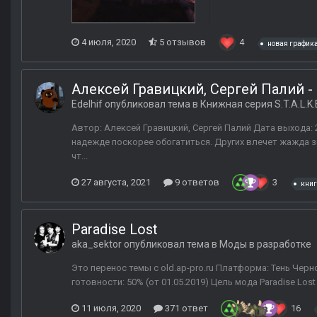
4 июля, 2020
5 отзывов
4
новая график
Алексей Гравицкий, Сергей Палий 
Edelhif
опубликовал тема в
Книжная серия S.T.A.L.K.
Автор: Алексей Гравицкий, Сергей Палий Дата выхода: 2
надежде поскорее обогатиться. Других влечет жажда 
чт...
27 августа, 2021
9 ответов
3
кни
Paradise Lost
aka_sektor
опубликовал тема в
Моды в разработке
Это перенос темы с old.ap-pro.ru Платформа: Тень Чер
готовности: 50% (от 01.05.2019) Цель мода Paradise Lo
11 июля, 2020
371 ответ
16