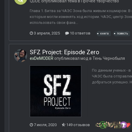
QDDE
опубликовал тема в
Прочее творчество
Глава 1. Битва за ЧАЭС Зона была живым кошмаром. В 
которые могли изменять ход истории. ЧАЭС, центр Зон
использовать свои фана...
3 апреля, 2025
10 ответов
книга
повесть
SFZ Project: Episode Zero
exDeMODER
опубликовал мод в
Тень Чернобыля
По данным ученых - в
ЧАЭС была отправлена
добраться успешно. Н
7 июля, 2020
149 отзывов