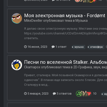
Моя электронная музыка - Fordømt 
MikeDweller
опубликовал тема в
Музыка
Я делаю свою электронную музыку. Местами она очень
https://youtube.com/channel/UCDsf2m442XqdmVhrcp8Y2v
ответить.
16 июня, 2023
1 ответ
музыка
атмосфера
Песни по вселенной Stalker. Альбо
Ckamapox
опубликовал тема в
2D-Графика, звук, ви
Привет, сталкера. Мой позывной Скамарох и я дописыва
одиночек". В планах еще записать около 5 песен. Для 
Сталкеру в мод...
5 января, 2023
5 ответов
10
м