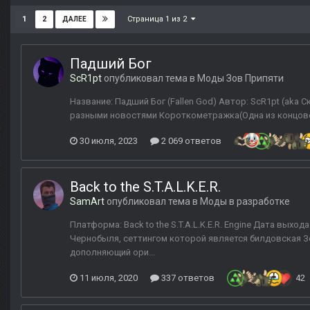
Страница 1 из 2
1
2
ДАЛЕЕ
Падший Бог
ScR1pt
опубликовал тема в
Моды Зов Припяти
Название: Падший Бог (Fallen God) Автор: ScR1pt (aka 
разными новостями Короткометражка(Одна из концов
30 июля, 2023
2 069 ответов
Back to the S.T.A.L.K.E.R.
SamArt
опубликовал тема в
Моды в разработке
Платформа: Back to the S.T.A.L.K.E.R. Engine Дата выхода
Чернобыля, сеттингом которой является билдовская 
дополняющий ори...
11 июля, 2020
337 ответов
42