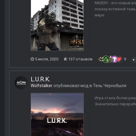
MISERY - это новый в
показу истинной тьмы
мере.
5 июля, 2020
137 отзывов
9
L.U.R.K.
Wolfstalker
опубликовал мод в
Тень Чернобыля
Игра стала более реа
Значительно перераб