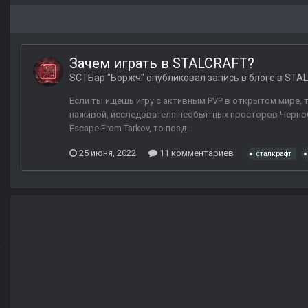
Зачем играть в STALCRAFT?
SC | Бар "Боржч"
опубликовал запись в блоге в
STAL
Если ты ищешь игру с активным PVP в открытом мире, 
наживой, исследователя необъятных просторов Черноб
Escape From Tarkov, то позд...
25 июня, 2022
11 комментариев
сталкрафт