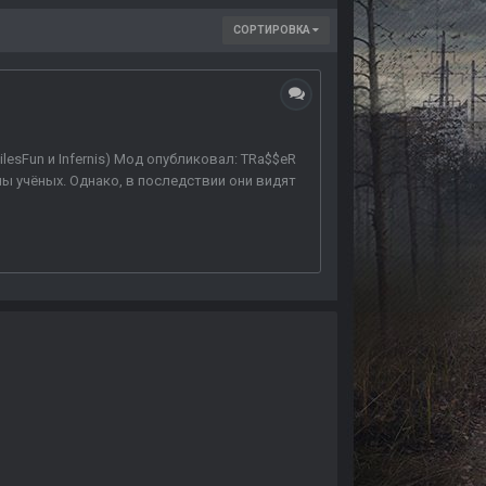
СОРТИРОВКА
ilesFun и Infernis) Мод опубликовал: TRa$$eR
ы учёных. Однако, в последствии они видят