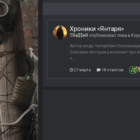
Хроники «Янтаря»
TRa$$eR
опубликовал тема в
Кор
Автор мода: Yumephiles Локализация:
Описание: История расскажет про в
л...
27 марта
18 ответов