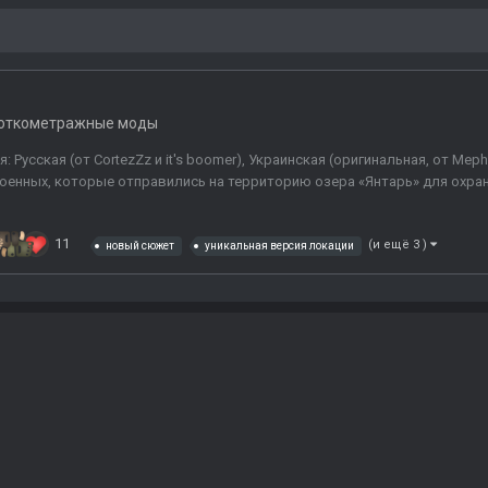
откометражные моды
 Русская (от CortezZz и it's boomer), Украинская (оригинальная, от Meph
оенных, которые отправились на территорию озера «Янтарь» для охран
11
(и ещё 3 )
новый сюжет
уникальная версия локации