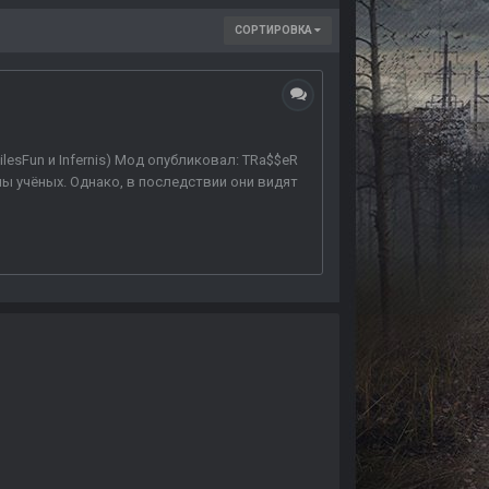
СОРТИРОВКА
ilesFun и Infernis) Мод опубликовал: TRa$$eR
ы учёных. Однако, в последствии они видят