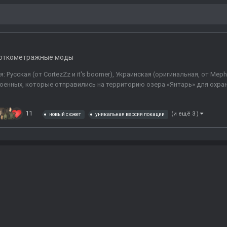
откометражные моды
 Русская (от CortezZz и it's boomer), Украинская (оригинальная, от Meph
оенных, которые отправились на территорию озера «Янтарь» для охран
11
(и ещё 3 )
новый сюжет
уникальная версия локации