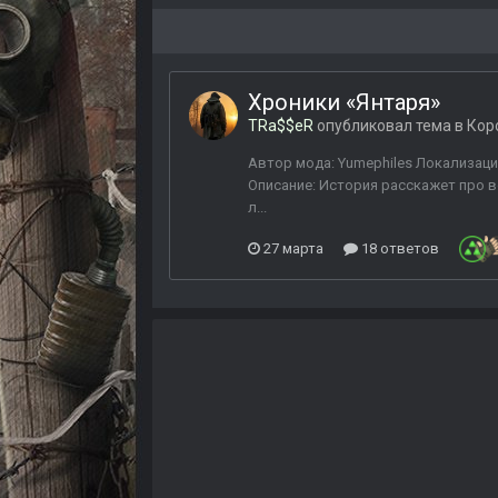
Хроники «Янтаря»
TRa$$eR
опубликовал тема в
Кор
Автор мода: Yumephiles Локализация:
Описание: История расскажет про в
л...
27 марта
18 ответов