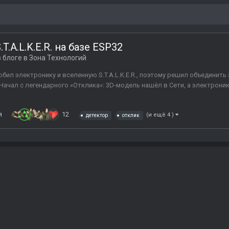
T.A.L.K.E.R. на базе ESP32
 блоге в
Зона Технологий
бил электронику и вселенную S.T.A.L.K.E.R., поэтому решил объединить
ачал с легендарного «Отклика»: 3D-модель нашёл в Сети, а электроник
я
12
(и ещё 4 )
детектор
отклик