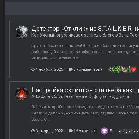
Детектор «Отклик» из S.T.A.L.K.E.R. 
Кот Учёный
опубликовал запись в блоге в
Зона Тех
Привет, братья-сталкеры! Всегда любил электронику и 
работающий детектор артефактов. Начал с легендарног
материалы для самосто...
1 ноября, 2025
3 комментария
Настройка скриптов сталкера как пр
Arkada
опубликовал тема в
Софт для моддинга
Здесь я подробно расскажу, как создать проект в Visua
Первым делом нужно скачать саму студию. Нужно скача
Studio C...
31 марта, 2022
16 ответов
5
модострой