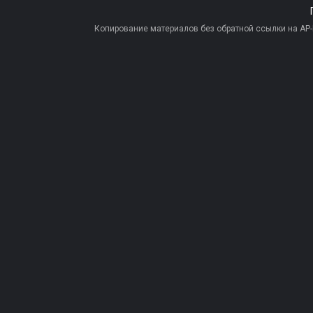
Копирование материалов без обратной ссылки на AP-PR