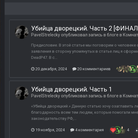
Убийца дворецкий. Часть 2 [ФИНАЛ
PavelStrelecky
опубликовал запись в блоге в
Комнат
Предисловие. В этой статье мы поговорим о человеке с 
заявления в сторону упомянутых в статье лиц я сформ
DeadP47. В с...
20 декабря, 2024
20 комментариев
Убийца дворецкий. Часть 1
PavelStrelecky
опубликовал запись в блоге в
Комнат
«Убийца дворецкий.» Данную статью хочу озаглавить л
благодарность всем тем людям, которые помогали мн
законодательству РФ,...
19 ноября, 2024
4 комментария
4