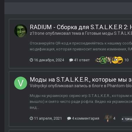
RADIUM - Сборка для S.T.A.L.K.E.R 2:
z1trone
опубликовал тема в
Готовые моды S.T.A.L.K.E
Отсканируйте QR-код и присоединяйтесь к нашему сообщ
модификация, которая привносит мелкие изменения, RADI
16 декабря, 2024
41 ответ
10
Моды на S.T.A.L.K.E.R., которые мы
Volnyckyi
опубликовал запись в блоге в
Phantom-blo
Моды на украинскую серию игр S.T.A.L.K.E.R., которым 
вышло) и снято чисто ради рофла. Видео на украинском
вид...
11 апреля, 2021
4 комментария
4
треш