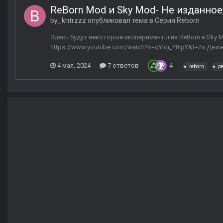
ReBorn Mod и Sky Mod- Не изданное, 
by_kntrzzz
опубликовал тема в
Серия Reborn
Здесь будут некоторые эксперименты из ReBorn и Sky M
https://www.youtube.com/watch?v=qYiqi_Y8IpY&t=2s Движ
4 мая, 2024
7 ответов
4
reborn
р