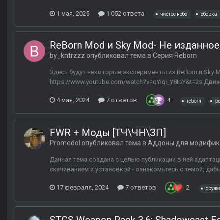
1 мая, 2025
1 052 ответа
чистое небо
сборка
ReBorn Mod и Sky Mod- Не изданное, 
by_kntrzzz
опубликовал тема в
Серия Reborn
Здесь будут некоторые эксперименты из ReBorn и Sky M
https://www.youtube.com/watch?v=qYiqi_Y8IpY&t=2s Движ
4 мая, 2024
7 ответов
4
reborn
р
FWR + Моды [ТЧ\ЧН\ЗП]
Promedol
опубликовал тема в
Аддоны для модифик
Данная тема создана с целью публикации в ней адапта
скачиванием и установкой - ознакомьтесь с темой, да
17 февраля, 2024
7 ответов
2
оружи