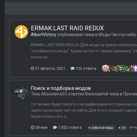
ERMAK:LAST RAID REDUX
AlbertVIctory
опубликовал тема в
Моды Чистое небо
ERMAK: LAST RAID REDUX (Для мода не нужна оригинальн
"особенности мода". Ермак устал от жизни наемника. 
после ко...
31 августа, 2021
122 ответа
Поиск и подборка модов
Тень Монолита55
ответил
Bwonsamdi
тема в
Прочи
Тут можно будет писать о модификациях которые вы по
через несколько лет не найти.Для этого я решил сделат
(если только это н...
28 мая
1 052 ответа
(и е
забытые моды
зп