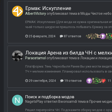
Ермак: Искупление
AlbertVIctory
опубликовал тема в
Моды Чистое небо
ЕРМАК: Искупление (Для мода не нужна оригинальная игр
чьей только шкуре не пришлось побывать Ермаку за эти
25 февраля, 2024
87 ответов
Локация Арена из билда ЧН с мелк
Paracetamol
опубликовал тема в
Локации и локаци
Платформа: Тень Чернобыля Ранее Вы уже могли видет
ТЧ + мелкие изменения. Планировал использовать в св
29 сентября, 2024
19 ответов
11
Поиск и подборка модов
NagetsPlay
ответил
Bwonsamdi
тема в
Прочие моди
Решил перепройти ЧН. Подскажите сборку модов с ор