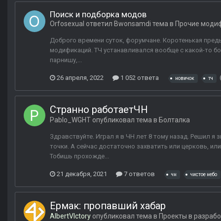
Поиск и подборка модов
Orfosexual
ответил
Bwonsamdi
тема в
Прочие моди
Доброго времени суток, форумчане. Коротенькая предыс
модификаций. ТЧ устанавливался вообще с какой-то бол
парнишу,...
26 апреля, 2022
1 052 ответа
новичок
тч
Странно работаетЧН
Pablo_WGHT
опубликовал тема в
Болталка
Здравствуйте. Играл я в ЧН лет 8 тому назад. Решил я
точки. А сейчас достаточно захватить или церковь, ил
Тобишь прохожде...
21 декабря, 2021
7 ответов
чн
чистое небо
Ермак: пропавший хабар
AlbertVIctory
опубликовал тема в
Проекты в разрабо