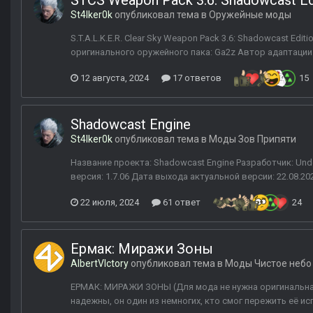
STCS Weapon Pack 3.6: Shadowcast Ed
St4lker0k
опубликовал тема в
Оружейные моды
S.T.A.L.K.E.R. Clear Sky Weapon Pack 3.6: Shadowcast Ed
оригинального оружейного пака: Ga2z Автор адаптации: U
12 августа, 2024
17 ответов
15
Shadowcast Engine
St4lker0k
опубликовал тема в
Моды Зов Припяти
Название проекта: Shadowcast Engine Разработчик: Unde
версия: 1.7.06 Дата выхода актуальной версии: 22.08.202
22 июля, 2024
61 ответ
24
Ермак: Миражи Зоны
AlbertVIctory
опубликовал тема в
Моды Чистое небо
ЕРМАК: МИРАЖИ ЗОНЫ (Для мода не нужна оригинальная и
надежны, он один из немногих, кто смог пережить её исп