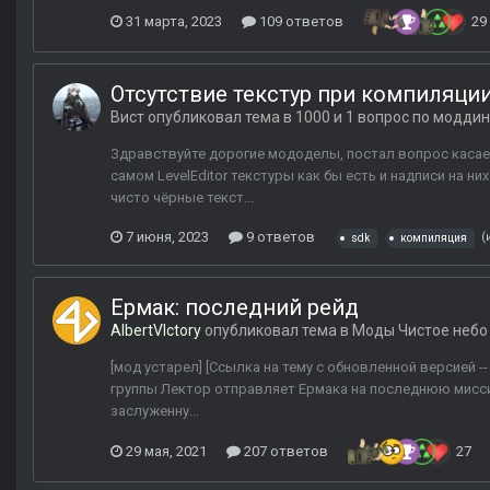
31 марта, 2023
109 ответов
29
Отсутствие текстур при компиляции
Вист
опубликовал тема в
1000 и 1 вопрос по моддин
Здравствуйте дорогие мододелы, постал вопрос касаем
самом LevelEditor текстуры как бы есть и надписи на ни
чисто чёрные текст...
7 июня, 2023
9 ответов
(
sdk
компиляция
Ермак: последний рейд
AlbertVIctory
опубликовал тема в
Моды Чистое небо
[мод устарел] [Ссылка на тему с обновленной версией -
группы Лектор отправляет Ермака на последнюю мисси
заслуженну...
29 мая, 2021
207 ответов
27