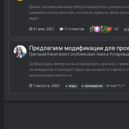
Ермак: пропавший хабар (Мод планируется к релизу в к
наемника почти закончен, осталось забрать свою награ
ждёт...
31 мая, 2021
17 ответов
10
Предлагаем модификации для про
Григорий Капиталист
опубликовал тема в
Устаревш
Добрый день, вечер, ночь (подчеркнуть нужное), с ва
посвященном сталкеру!!! Здесь вы можете оставлять с
если мне приглянется чт...
7 августа, 2020
(и ещё 7 )
моды
прохождение