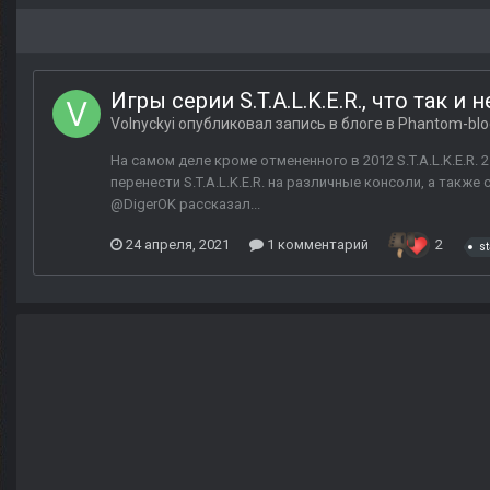
Игры серии S.T.A.L.K.E.R., что так и
Volnyckyi
опубликовал запись в блоге в
Phantom-blo
На самом деле кроме отмененного в 2012 S.T.A.L.K.E.R.
перенести S.T.A.L.K.E.R. на различные консоли, а такж
@DigerOK рассказал...
24 апреля, 2021
1 комментарий
2
st