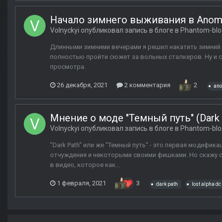
Начало зимнего выживания в Anoma
Volnyckyi
опубликовал запись в блоге в
Phantom-blo
Длинными зимними вечерами я решил накатить зимний па
полностью пройти сюжет за вольных сталкеров. Ну и сн
просмотра.
26 декабря, 2021
2 комментария
2
ano
Мнение о моде "Темный путь" (Dark 
Volnyckyi
опубликовал запись в блоге в
Phantom-blo
"Dark Path" или же "Темный путь" - это первая модифи
отчуждения и некоторыми своими фишками. Но скажу сра
в видео, которое как...
1 февраля, 2021
3
dark path
lost alpha dc