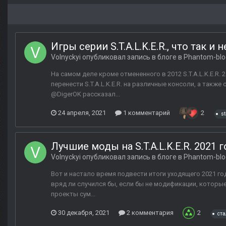
Игры серии S.T.A.L.K.E.R., что так и
Volnyckyi
опубликовал запись в блоге в
Phantom-blo
На самом деле кроме отмененного в 2012 S.T.A.L.K.E.R.
перенести S.T.A.L.K.E.R. на различные консоли, а такж
@DigerOK рассказал...
24 апреля, 2021
1 комментарий
2
st
Лучшие моды на S.T.A.L.K.E.R. 2021 г
Volnyckyi
опубликовал запись в блоге в
Phantom-blo
Вот и настало время подвести итоги уходящего 2021 года
вряд ли случился бы, если бы не модификации, которы
проекты сум...
30 декабря, 2021
2 комментария
2
ста