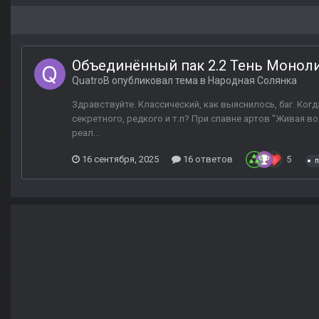
Объединённый пак 2.2 Тень Моноли
QuatroB
опубликовал тема в
Народная Солянка
Здравствуйте. Классический, как выяснилось, баг. Ког
секретного, редкого и т.п? При спавне артов "Живая вод
реал...
16 сентября, 2025
16 ответов
5
п