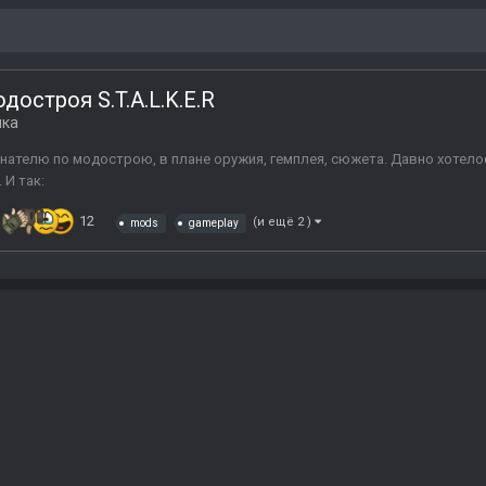
остроя S.T.A.L.K.E.R
лка
нателю по модострою, в плане оружия, гемплея, сюжета. Давно хотелос
 И так:
12
(и ещё 2 )
mods
gameplay