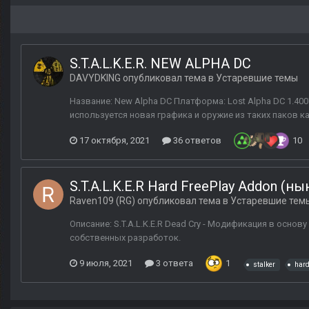
S.T.A.L.K.E.R. NEW ALPHA DC
DAVYDKING
опубликовал тема в
Устаревшие темы
Название: New Alpha DC Платформа: Lost Alpha DC 1.4007
используется новая графика и оружие из таких паков как 
17 октября, 2021
36 ответов
10
S.T.A.L.K.E.R Hard FreePlay Addon (н
Raven109 (RG)
опубликовал тема в
Устаревшие тем
Описание: S.T.A.L.K.E.R Dead Cry - Модификация в основ
собственных разработок.
9 июля, 2021
3 ответа
1
stalker
har