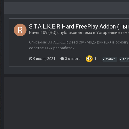
S.T.A.L.K.E.R Hard FreePlay Addon (н
Raven109 (RG)
опубликовал тема в
Устаревшие тем
Описание: S.T.A.L.K.E.R Dead Cry - Модификация в основ
собственных разработок.
9 июля, 2021
3 ответа
1
stalker
har