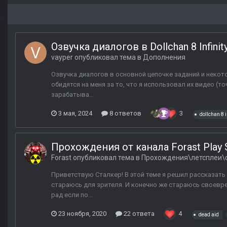
Озвучка диалогов в Dollchan 8 Infinit
vayper
опубликовал тема в
Дополнения
Озвучка диалогов в основной цепочке заданий и некотор
обидятся на меня за то, что я использовал их видео (то
зарабатыва...
3 мая, 2024
8 ответов
3
dollchan 8 i
Прохождения от канала Forast Play S
Forast
опубликовал тема в
Прохождения\летсплеи\
Приветствую Сталкер! В этой теме я решил рассказать 
стараюсь для зрителя. И конечно же стараюсь своевре
рад если по...
23 ноября, 2020
22 ответа
4
dead aid