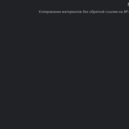
Копирование материалов без обратной ссылки на AP-PR