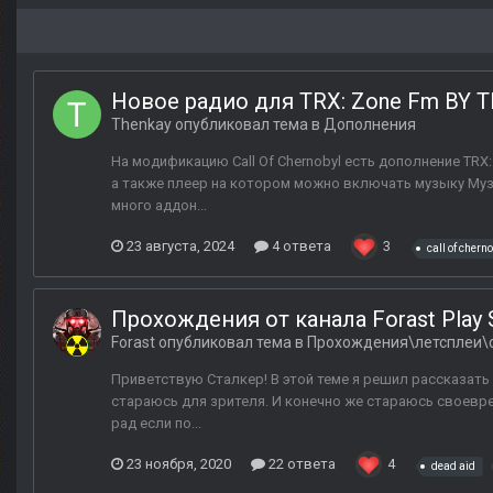
Новое радио для TRX: Zone Fm BY
Thenkay
опубликовал тема в
Дополнения
На модификацию Call Of Chernobyl есть дополнение TR
а также плеер на котором можно включать музыку Музы
много аддон...
23 августа, 2024
4 ответа
3
call of chern
Прохождения от канала Forast Play S
Forast
опубликовал тема в
Прохождения\летсплеи\
Приветствую Сталкер! В этой теме я решил рассказать 
стараюсь для зрителя. И конечно же стараюсь своевре
рад если по...
23 ноября, 2020
22 ответа
4
dead aid