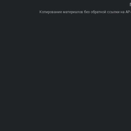
Копирование материалов без обратной ссылки на AP-PR