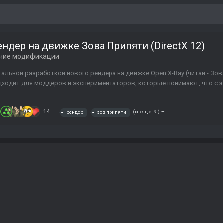
дер на движке Зова Припяти (DirectX 12)
чие модификации
альной разработкой нового рендера на движке Open X-Ray (читай - Зова
одходит для моддеров и экспериментаторов, которые понимают, что с э
14
(и ещё 9 )
рендер
зов припяти