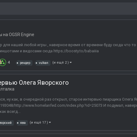
 на OGSR Engine
р для нашей любой игры , наверное время от времени буду сюда что то
ншотами и видосами сюда https://boosty.to/babaiiia
4
(и ещё 2 )
рендер
vulkan
ервью Олега Яворского
лталка
ся, ну как, в очередной раз открыл, старое интервью пиарщика Олега 
05193048/http://www.homelanfed.com/index.php?id=25073 И подумал, навер
ак всегд...
(и ещё 17 )
яворский
ява