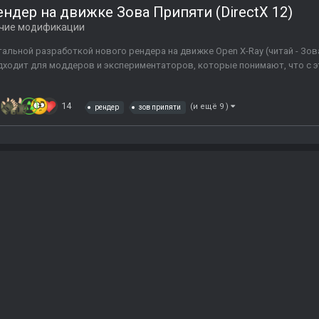
дер на движке Зова Припяти (DirectX 12)
чие модификации
альной разработкой нового рендера на движке Open X-Ray (читай - Зова
одходит для моддеров и экспериментаторов, которые понимают, что с э
14
(и ещё 9 )
рендер
зов припяти