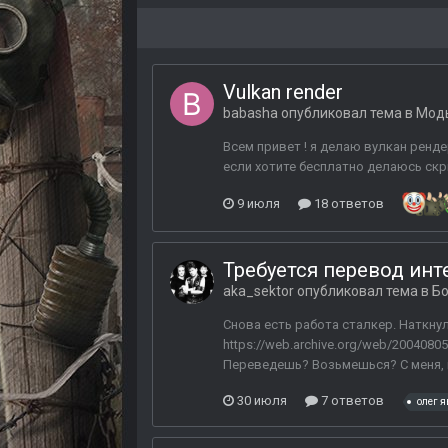
Vulkan render
babasha
опубликовал тема в
Моды
Всем привет ! я делаю вулкан ренде
если хотите бесплатно делаюсь скри
9 июля
18 ответов
Требуется перевод инт
aka_sektor
опубликовал тема в
Бо
Снова есть работа сталкер. Наткнул
https://web.archive.org/web/200408
Переведешь? Возьмешься? С меня, к
30 июля
7 ответов
олег 