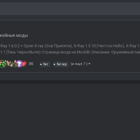
жейные моды
y 1.6.0.2 + Open X-ray (Зов Припяти), X-Ray 1.5.10 (Чистое Небо), X-Ray 
), 1.1 (Тень Чернобыля) Страница мода на Moddb Описание: Оружейный пак
36
(и ещё 7 )
fwr
fwr wp