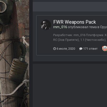
FWR Weapons Pack
rnm_016
опубликовал тема в
Ору
Разработчик: rnm_016 Платформа: X-Ra
RC (Зов Припяти), 1.1 (Чистое небо
6 июля, 2020
171 ответ