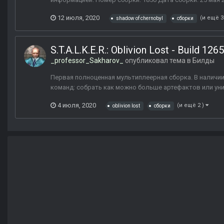
12 июля, 2020
(и ещё 3
shadow of chernobyl
сборки
S.T.A.L.K.E.R.: Oblivion Lost - Build 12
_professor_Sakharov_
опубликовал тема в
Билды
Первая полноценная мультиплеерная сборка. В наличии
команд: собрать как можно больше артефактов или унич
4 июля, 2020
(и ещё 2 )
oblivion lost
сборки