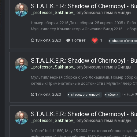
S.T.A.L.K.E.R.: Shadow of Chernobyl - B
_professor_Sakharov_
опубликовал тема в
Билды
Номер сборки: 2215 Дата сборки: 25 апреля 2005 г. Ра
Мультиплеер Компиляторы Описание Билд 2215 — сборка
18 июля, 2020
1 ответ
1
shadow of cherno
S.T.A.L.K.E.R.: Shadow of Chernobyl - B
_professor_Sakharov_
опубликовал тема в
Билды
Мультиплеерная сборка с 5-ю локациями. Номер сборки: 
сетевых Примечательные достоинства Мультиплеер Ста
17 июля, 2020
(и ещё 3
shadow of chernobyl
сборки
S.T.A.L.K.E.R.: Shadow of Chernobyl - B
_professor_Sakharov_
опубликовал тема в
Билды
'xrCore' build 1850, May 25 2004 — сетевая сборка с о
информацией. Номер сборки: 1850 Дата сборки: 25 мая 2