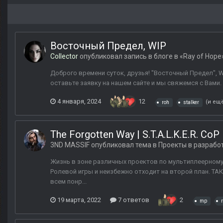
Восточный Предел, WIP
Collector
опубликовал запись в блоге в
«Ray of Hop
Доброго времени суток, друзья! "Восточный Предел", WIP
оставьте заявку на нашем сайте и мы свяжемся с Вами. 
4 января, 2024
12
(и ещё
roh
stalker
The Forgotten Way | S.T.A.L.K.E.R. CoP
3ND MASSIF
опубликовал тема в
Проекты в разрабо
Жизнь в зоне различных проектов по мультиплеерному 
Ролевой игры и неизбежно отходит на второй план. ТАК
всем понр...
19 марта, 2022
7 ответов
2
mp