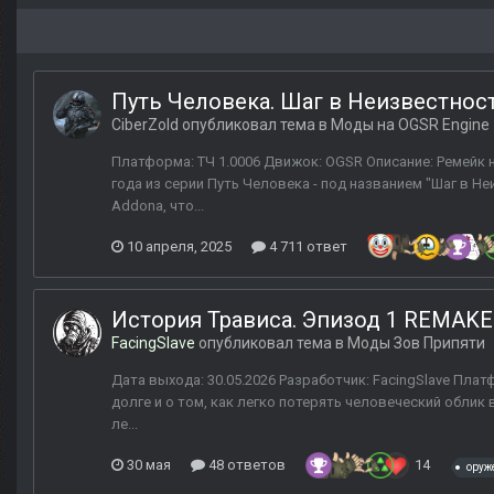
Путь Человека. Шаг в Неизвестност
CiberZold
опубликовал тема в
Моды на OGSR Engine
Платформа: ТЧ 1.0006 Движок: OGSR Описание: Ремейк 
года из серии Путь Человека - под названием "Шаг в Н
Addonа, что...
10 апреля, 2025
4 711 ответ
История Трависа. Эпизод 1 REMAKE
FacingSlave
опубликовал тема в
Моды Зов Припяти
Дата выхода: 30.05.2026 Разработчик: FacingSlave Платф
долге и о том, как легко потерять человеческий облик 
ле...
30 мая
48 ответов
14
оруж