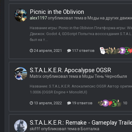
Picnic in the Oblivion
alex1197
опубликовал тема в
Моды на других движ
Название игры: Picnic in the Oblivion Платформа игры:
Движок: Godot 4, GDScript Попытка воссоздания S.T.A.L
был на т...
24 апреля, 2021
117 ответов
S.T.A.L.K.E.R. Apocalypse OGSR
Matrix
опубликовал тема в
Моды Тень Чернобыля
Название: S.T.A.L.K.E.R. Апокалипсис OGSR Автор оригина
1.0006 (OGSR Engine + MonolitUI)
13 апреля, 2022
19 ответов
10
S.T.A.L.K.E.R.: Remake - Gameplay Trail
skifff
опубликовал тема в
Болталка