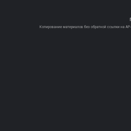
Копирование материалов без обратной ссылки на AP-PR