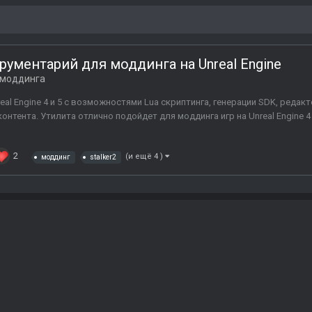
ументарий для моддинга на Unreal Engine
 моддинга
eal Engine 4 и 5 с возможностями Lua скриптинга, генерации SDK, редак
онтента. Утилита отлично подойдет для моддинга игр на Unreal Engine 4
2
(и ещё 4 )
моддинг
stalker2