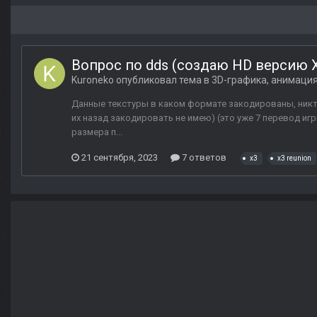
Вопрос по dds (создаю HD версию X3
Kuroneko
опубликовал тема в
3D-графика, анимаци
Данные текстуры в каком формате закодированы, никто
их назад закодировать не имею) (это уже 7 перевод иг
размера п...
21 сентября, 2023
7 ответов
x3
x3 reunion