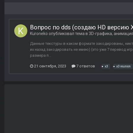
Вопрос по dds (создаю HD версию X3
Kuroneko
опубликовал тема в
3D-графика, анимаци
Данные текстуры в каком формате закодированы, никто
их назад закодировать не имею) (это уже 7 перевод иг
размера п...
21 сентября, 2023
7 ответов
x3
x3 reunion