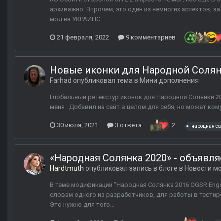
архиважно. Впрочем, это один из немногих аспектов, за
мод на УКРАИНС...
21 февраля, 2022
9 комментариев
Новые иконки для Народной Солян
Farhad
опубликовал тема в
Мини дополнения
Глобальный ретекстур иконок для Народной Солянки 201
меня : Добавил на сайт в целом для себя, но может ком
30 июля, 2021
3 ответа
2
народная с
«Народная Солянка 2020» - объявля
Hardtmuth
опубликовал запись в блоге в
Новости мо
В теме модификации "Народная Солянка 2016 OGSR Engi
словам одного из разработчиков, для работы в тести
Это нужно для того...