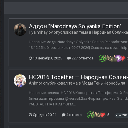
Аддон "Narodnaya Solyanka Edition"
illya mihaylov
опубликовал тема в
Народная Солянка
Название мода: Narodnaya Solyanka Edition Разработчик:
13.12.25 [обновление от 09.07.2026] Ссылка на мод: - https
13 декабря, 2025
227 ответов
НС2016 Together — Народная Солян
Animor
опубликовал тема в
Моды Тень Чернобыля
Название релиза: НС 2016 Кооператив Платформа: X-Ray
была адаптирована @werasik2aa Формат релиза: Stand
РАБОТАЕТ НА ПЛАТФОРМ...
Среда в 20:21
4 ответа
5
нс 201