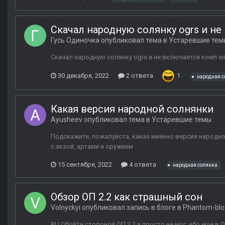
Скачал народную солянку ogrs и не
Гусь Одиночка
опубликовал тема в
Устаревшие тем
Скачал народную солянку ogrs и не включается комп wi
30 декабря, 2022
2 ответа
1
народная с
Какая версия народной солнянки
Ayusheev
опубликовал тема в
Устаревшие темы
Подскажите, пожалуйста, какая именно версия народно
с экзой, артами и оружием
15 сентября, 2022
4 ответа
народная солянка
Обзор ОП 2.2 как страшный сон
Volnyckyi
опубликовал запись в блоге в
Phantom-blo
RU Обойти стороной ОП 2.2 я просто не мог, ибо еще в