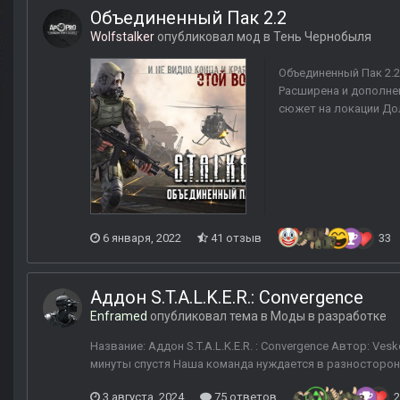
Объединенный Пак 2.2
Wolfstalker
опубликовал мод в
Тень Чернобыля
Объединенный Пак 2.2
Расширена и дополне
сюжет на локации Дол
6 января, 2022
41 отзыв
33
Аддон S.T.A.L.K.E.R.: Convergence
Enframed
опубликовал тема в
Моды в разработке
Название: Аддон S.T.A.L.K.E.R. : Convergence Автор: Ve
минуты спустя Наша команда нуждается в разносторонн
3 августа, 2024
75 ответов
2