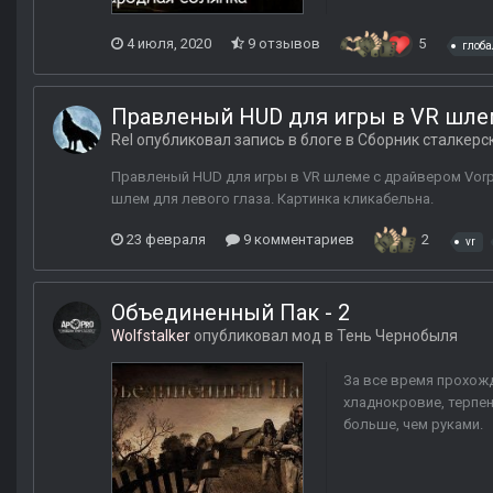
4 июля, 2020
9 отзывов
5
глоб
Правленый HUD для игры в VR шлем
Rel
опубликовал запись в блоге в
Сборник сталкерс
Правленый HUD для игры в VR шлеме с драйвером VorpX. 
шлем для левого глаза. Картинка кликабельна.
23 февраля
9 комментариев
2
vr
Объединенный Пак - 2
Wolfstalker
опубликовал мод в
Тень Чернобыля
За все время прохож
хладнокровие, терпен
больше, чем руками.