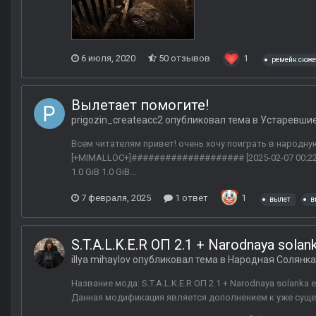
6 июля, 2020
50 отзывов
1
ремейк сюже
Вылетает помогите!
prigozin_createacc2
опубликовал тема в
Устаревши
Всем читателям привет! очень хочу поиграть в народную
[+MIMALLOC+]#################### [2025-02-07 00:22:33.374
1.0 GiB 1.0 GiB...
7 февраля, 2025
1 ответ
1
вылет
в
S.T.A.L.K.E.R ОП 2.1 + Narodnaya solank
illya mihaylov
опубликовал тема в
Народная Солянка
Название мода: S.T.A.L.K.E.R ОП 2.1 + Narodnaya solanka
Данная модификация является дополнением к уже суще