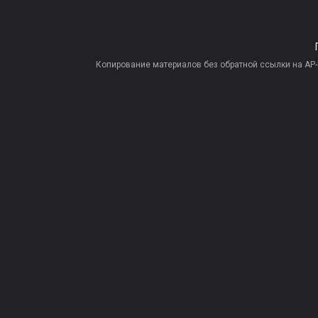
Копирование материалов без обратной ссылки на AP-PR