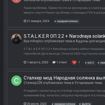
vanobarsik
опубликовал тема в
Устаревшие темы
Такая проблема, Тайник Кости на агропроме, в очаге ра
минуты спустя Решил проблему с помощью FOV в расш
21 января, 2024
народная солянка
S.T.A.L.K.E.R ОП 2.2 + Narodnaya solank
illya mihaylov
опубликовал тема в
Аддоны для моди
S.T.A.L.K.E.R ОП 2.2 + Narodnaya solanka edition Название
Чернобыля Дата выхода: 29 июля 2023 год Ссылка на мод 
1 августа, 2023
1 ответ
1
оп2.2
нар
Сталкер мод Народная солянка вы
Сталкер228
опубликовал тема в
Устаревшие темы
Я недавно скачал мод на сталкер под названием Народн
названием Бар, началась загрузка перехода в эту лока
30 июля, 2023
народная солянка
вылеты