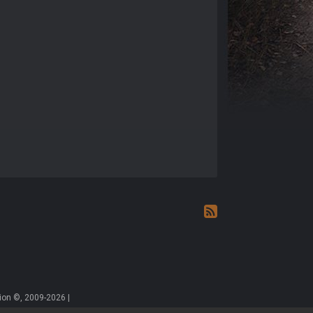
on ©, 2009-2026 |