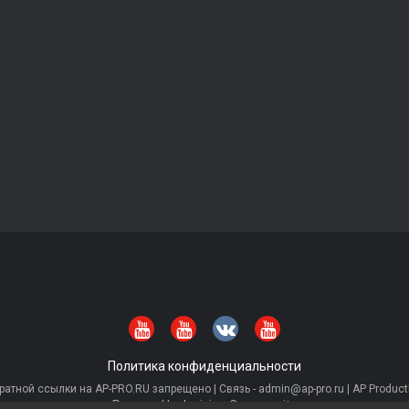
Политика конфиденциальности
тной ссылки на AP-PRO.RU запрещено | Связь - admin@ap-pro.ru | AP Producti
Powered by Invision Community