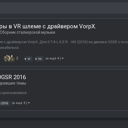
ры в VR шлеме с драйвером VorpX.
Сборник сталкерской музыки.
с драйвером VorpX. Для S.T.A.L.K.E.R. - NS (2016) на движке OGSE с по
ликабельна.
2
(и ещё 4 )
vr
ns
GSR 2016
аревшие темы
 подписываемся
(и ещё 3 )
s 2016