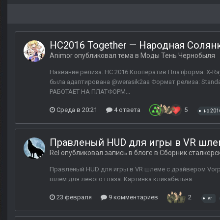
НС2016 Together — Народная Солян
Animor
опубликовал тема в
Моды Тень Чернобыля
Название релиза: НС 2016 Кооператив Платформа: X-Ray
была адаптирована @werasik2aa Формат релиза: Stand
РАБОТАЕТ НА ПЛАТФОРМ...
Среда в 20:21
4 ответа
5
нс 201
Правленый HUD для игры в VR шлем
Rel
опубликовал запись в блоге в
Сборник сталкерс
Правленый HUD для игры в VR шлеме с драйвером VorpX. 
шлем для левого глаза. Картинка кликабельна.
23 февраля
9 комментариев
2
vr