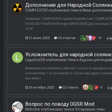
Дополнение для Народной Солянки 
COMPLEXTER
опубликовал тема в
Мини дополнени
Название: COMPLEXTER Update Разработчик: COMPLEXTER
[16.03.2021 Final] OGSR Engine [09.09.2020] Дата выход
ОГСР...
21 июня, 2025
25 ответов
13
н
Усложнитель для народной солянки
Lagusha228
опубликовал тема в
Аддоны для модиф
Внимание усложнитель работает только в народной соля
усложнитель ? он усложняет в 25 раз народную солянку,
вес вмест...
29 октября, 2023
22 ответа
9
н
Вопрос по поводу OGSR Mod
MrBricker
опубликовал тема в
Устаревшие темы