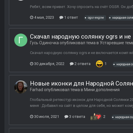
Ребят, всем привет. Хочу спросить на счёт OGSR. Он д
4 мая, 2023
1 ответ
ogsr engine
народная сол
Скачал народную солянку ogrs и не
Гусь Одиночка
опубликовал тема в
Устаревшие тем
Скачал народную солянку ogrs и не включается комп wi
30 декабря, 2022
2 ответа
1
народная с
Новые иконки для Народной Солян
Farhad
опубликовал тема в
Мини дополнения
Глобальный ретекстур иконок для Народной Солянки 201
меня : Добавил на сайт в целом для себя, но может ком
30 июля, 2021
3 ответа
2
народная с