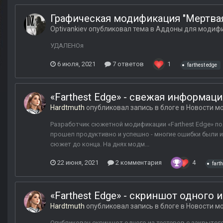
Графическая модификация "Мертвая 
Optivankiev
опубликовал тема в
Аддоны для модиф
УДАЛЕНОя
6 июля, 2021
7 ответов
1
farthest edge
«Farthest Edge» - свежая информаци
Hardtmuth
опубликовал запись в блоге в
Новости мо
Разработчик сюжетной модификации «Farthest Edge» п
прошел продуктивно и успешно - многие ошибки были и
сюжет до конца. На днях модм...
22 июня, 2021
2 комментария
4
fart
«Farthest Edge» - cкриншот одного 
Hardtmuth
опубликовал запись в блоге в
Новости мо
Опубликован скриншот одного из тестеров с закрытого