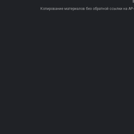
Копирование материалов без обратной ссылки на AP-PR