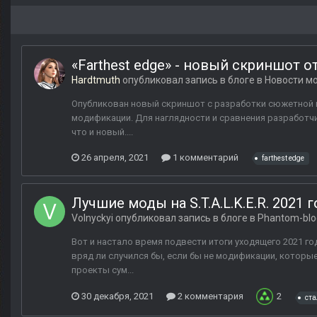
«Farthest edge» - новый скриншот от
Hardtmuth
опубликовал запись в блоге в
Новости мо
Опубликован новый скриншот с разработки сюжетной м
модификации. Для наглядности и сравнения разработчи
что и новый....
26 апреля, 2021
1 комментарий
farthest edge
Лучшие моды на S.T.A.L.K.E.R. 2021 г
Volnyckyi
опубликовал запись в блоге в
Phantom-blo
Вот и настало время подвести итоги уходящего 2021 года
вряд ли случился бы, если бы не модификации, которы
проекты сум...
30 декабря, 2021
2 комментария
2
ста