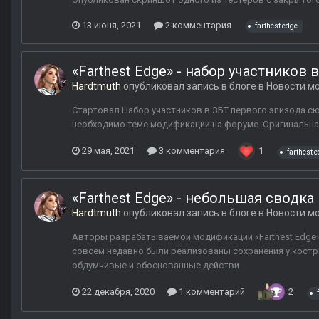
13 июня, 2021
2 комментария
farthest edge
«Farthest Edge» - набор участников
Hardtmuth
опубликовал запись в блоге в
Новости мо
Стартовал Набор участников в ЗБТ первого эпизода сю
необходимо теме модификации на форуме. Оригинальна
29 мая, 2021
3 комментария
1
farthest 
«Farthest Edge» - небольшая сводка
Hardtmuth
опубликовал запись в блоге в
Новости мо
Авторы разрабатываемой модификации «Farthest Edge»
совсем недавно были реализованы сохранения у костр
обдумчивые и обоснованные действи...
22 декабря, 2020
1 комментарий
2