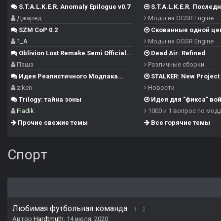
S.T.A.L.K.E.R. Anomaly Epilogue v0.7
S.T.A.L.K.E.R. Последн
Джаред
Моды на OGSR Engine
SZM CoP 0.2
Скованные одной це
1_A
Моды на OGSR Engine
Oblivion Lost Remake Semi Official...
Dead Air: Refined
Паша
Различные сборки
Идея Реалистичного Модпака...
STALKER: New Project -
ziken
Новости
Trilogy: тайна зоны
Идея для "фикса" войн
Fladik
1000 и 1 вопрос по мод
Прочие свежие темы
Все горячие темы
Спорт
Любимая футбольная команда
1
2
Автор
Hardtmuth
,
14 июля, 2020