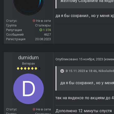
жёлтому Сохраните на яндек
да я бы сохранил , но у меня 
Статус
Не в сети
Группа
Сталкеры
Репутация
1 374
Сообщений
4627
Регистрация
20.08.2023
dumidum
Опубликовано
15 ноября, 2023
(изме
Ветеран
В 15.11.2023 в 18:46,
Nikola0s
да я бы сохранил , но у ме
так на яндексе по акциям до 
Статус
Не в сети
Дополнено 12 минуты спустя
Группа
Сталкеры