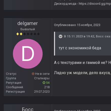
Дискорд мода -
https://discord.gg/
delgamer
Опубликовано
15 ноября, 2023
Бывалый
В 15.11.2023 в 19:42,
Босс
ска
тут с экономикой беда
А с текстурами и гаммой не? 
Ладно уж модели, дело вкуса,
Статус
Не в сети
Группа
Сталкеры
Репутация
54
Сообщений
218
Регистрация
29.07.2020
Босс