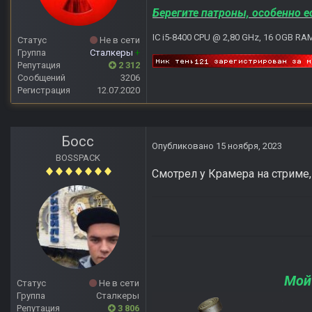
Берегите патроны, особенно е
IC i5-8400 CPU @ 2,80 GHz, 16 OGB RA
Статус
Не в сети
Группа
Сталкеры
+
Репутация
2 312
Сообщений
3206
Регистрация
12.07.2020
Босс
Опубликовано
15 ноября, 2023
BOSSPACK
Смотрел у Крамера на стриме,
Мой
Статус
Не в сети
Группа
Сталкеры
Репутация
3 806