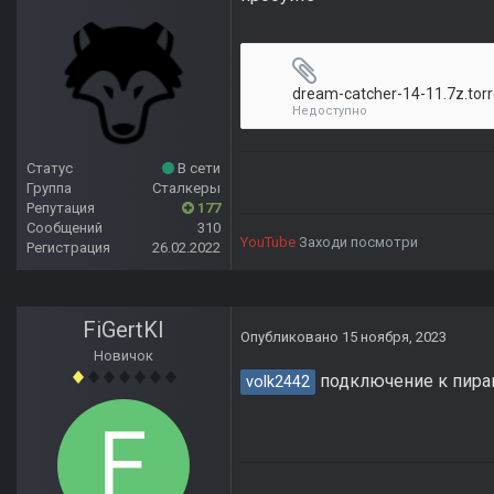
dream-catcher-14-11.7z.torr
Недоступно
Статус
В сети
Группа
Сталкеры
Репутация
177
Сообщений
310
YouTube
Заходи посмотри
Регистрация
26.02.2022
FiGertKl
Опубликовано
15 ноября, 2023
Новичок
подключение к пира
volk2442