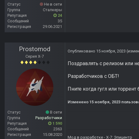
Статус
Не в сети
Группа
Сталкеры
Репутация
24
Сообщений
35
Регистрация
29.06.2021
Prostomod
Опубликовано
15 ноября, 2023
(изме
Серия Х-7
Поздравлять с релизом или не
Разработчиков с ОБТ!
Пните когда гугл или торрент 
Изменено
15 ноября, 2023
пользов
Статус
В сети
Группа
Разработчики
Репутация
1 590
Сообщений
2363
Регистрация
15.08.2020
Мод в разработке -
X-7: Эпицентр