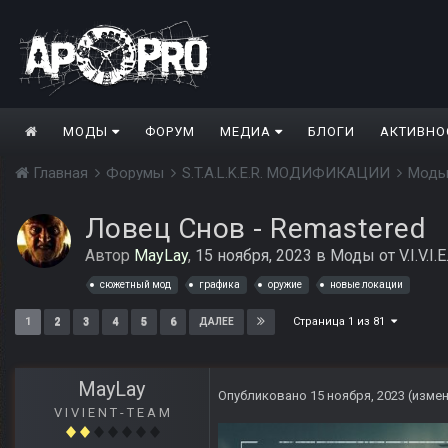
МОДЫ
ФОРУМ
МЕДИА
БЛОГИ
АКТИВНО
Главная
Форумы
S.T.A.L.K.E.R. МОДИФИКАЦИИ
Моды
Ловец Снов - Remastered
Автор
MayLay
,
15 ноября, 2023
в
Моды от V.I.V.I.E
сюжетный мод
графика
оружие
новые локации
Страница 1 из 81
1
2
3
4
5
6
ДАЛЕЕ
MayLay
Опубликовано
15 ноября, 2023
(изме
V I V I E N T - T E A M