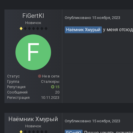
FiGertKl
Опубликовано
15 ноября, 2023
Новичок
у меня отсюд
Наёмник Хмурый
Статус
Не в сети
Группа
Сталкеры
Репутация
15
Сообщений
20
Регистрация
10.11.2023
Наёмник Хмурый
Опубликовано
15 ноября, 2023
Новичок
Лучше начать скачиват