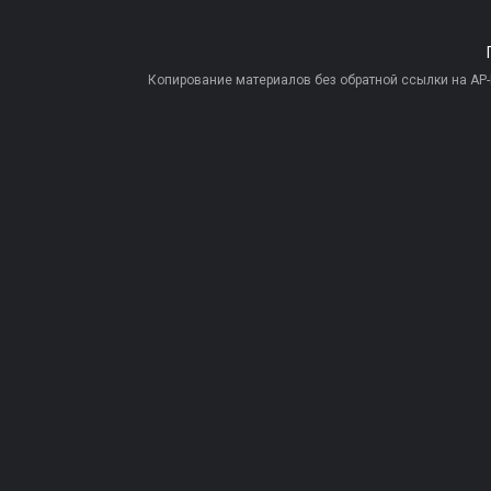
Копирование материалов без обратной ссылки на AP-PR