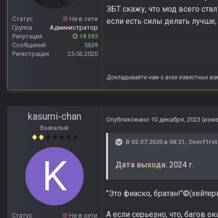
ЗБТ скажу, что мод всего стал
Статус
Не в сети
если есть силы делать лучше,
Группа
Администратор
Репутация
18 592
Сообщений
5639
Регистрация
25.06.2020
Докладывайте нам о всех известных ва
kasumi-chan
Опубликовано
10 декабря, 2023
(изм
Бывалый
В 02.07.2020 в 08:21,
Overf1rst
Дата выхода:
2024 г.
"Это фиаско, братан!"©(хейтер
А если серьезно, что, багов 
Статус
Не в сети