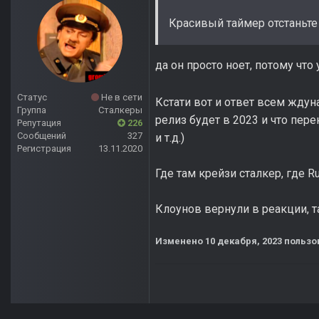
Красивый таймер отстаньте
да он просто ноет, потому что
Статус
Не в сети
Кстати вот и ответ всем ждуна
Группа
Сталкеры
релиз будет в 2023 и что пере
Репутация
226
Сообщений
327
и т.д.)
Регистрация
13.11.2020
Где там крейзи сталкер, где R
Клоунов вернули в реакции, т
Изменено
10 декабря, 2023
пользов