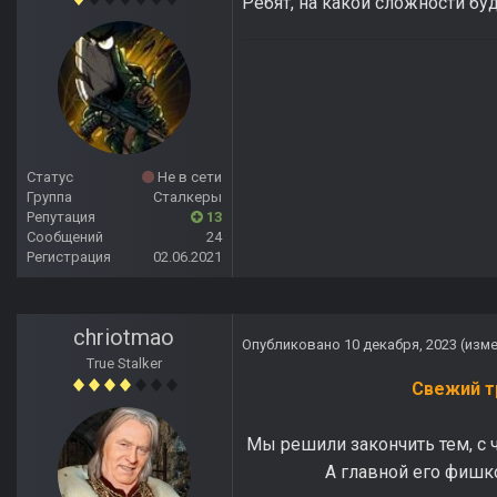
Ребят, на какой сложности бу
Статус
Не в сети
Группа
Сталкеры
Репутация
13
Сообщений
24
Регистрация
02.06.2021
chriotmao
Опубликовано
10 декабря, 2023
(изм
True Stalker
Свежий т
Мы решили закончить тем, с 
А главной его фишко