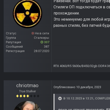
Райзенах. Вот тогда будет гр
Cтиляги ОП подключаться в с
прохождении.
Это неминуемо для любой игры 
разных стилях, без патчей буд
Статус
Не в сети
Группа
Сталкеры
Репутация
307
Сообщений
387
Регистрация
28.07.2020
RTX 4060/R5 5600x/B450/32gb DDR4 3
chriotmao
Опубликовано
10 декабря, 2023
True Stalker
В 10.12.2023 в 13:21,
COMPLEX
пока не станут проходить 