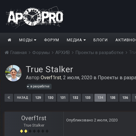
МОДЫ
ФОРУМ
МЕДИА
БЛОГИ
АКТИВНО
Tru
Главная
Форумы
АРХИВ
Проекты в разработке
True Stalker
Автор
Overf1rst
,
2 июля, 2020
в
Проекты в разр
в разработке
129
130
131
132
133
134
135
136
НАЗАД
Overf1rst
Опубликовано
2 июля, 2020
True Stalker