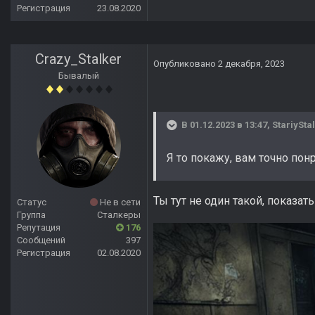
Регистрация
23.08.2020
Crazy_Stalker
Опубликовано
2 декабря, 2023
Бывалый
В 01.12.2023 в 13:47,
StariySta
Я то покажу, вам точно пон
Ты тут не один такой, показат
Статус
Не в сети
Группа
Сталкеры
Репутация
176
Сообщений
397
Регистрация
02.08.2020