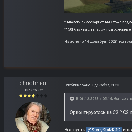
* Аналоги видеокарт от AMD тоже поддер
** 50Гб взяты с запасом под основные 
Изменено
14 декабря, 2023
пользо
chriotmao
Опубликовано
1 декабря, 2023
True Stalker
В 01.12.2023 в 05:14,
Ganzzz
с
Ориентируетесь на С2 ? С2 
Вот пусть
и по
@StariyStalkKRG