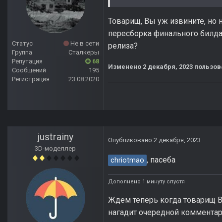
Товарищ, Вы уж извините, но 
пересборка финального билда 
Статус
Не в сети
релиза?
Группа
Сталкеры
Репутация
68
Изменено
2 декабря, 2023
пользов
Сообщений
195
Регистрация
23.08.2020
justrainy
Опубликовано
2 декабря, 2023
3D-моделлер
, пасеба
chriotmao
Дополнено 1 минуту спустя
Ждем теперь когда товарищ Bo
нагадит очередной коммента