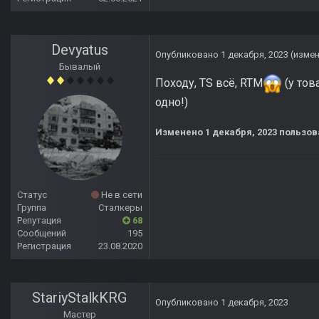
Devyatus
Опубликовано
1 декабря, 2023
(изме
Бывалый
Походу, TS всё, RTM
(у тов
одно!)
Изменено
1 декабря, 2023
пользов
Статус
Не в сети
Группа
Сталкеры
Репутация
68
Сообщений
195
Регистрация
23.08.2020
StariyStalkKRG
Опубликовано
1 декабря, 2023
Мастер