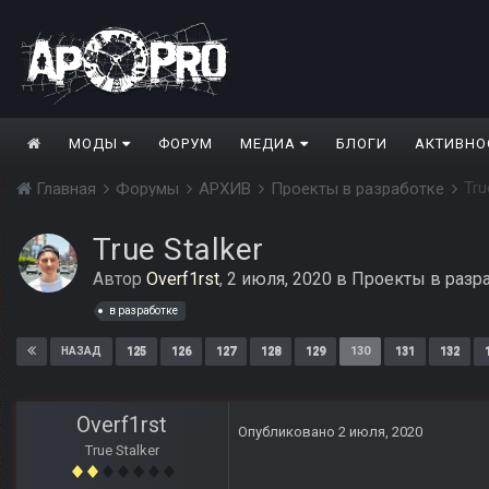
МОДЫ
ФОРУМ
МЕДИА
БЛОГИ
АКТИВНО
Tru
Главная
Форумы
АРХИВ
Проекты в разработке
True Stalker
Автор
Overf1rst
,
2 июля, 2020
в
Проекты в разр
в разработке
125
126
127
128
129
130
131
132
НАЗАД
Overf1rst
Опубликовано
2 июля, 2020
True Stalker