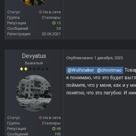
Статус
Не в сети
Группа
Сталкеры
Репутация
13
Сообщений
24
Регистрация
02.06.2021
Devyatus
Опубликовано
1 декабря, 2023
Бывалый
Товар
@Wolfstalker
@chriotmao
я понимаю, что это будет выг
поймите, что у меня, как и у 
понятно, что это пагубно. И ни
Статус
Не в сети
Группа
Сталкеры
Репутация
68
Сообщений
195