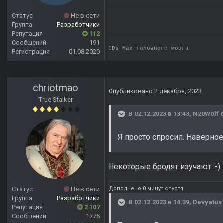
Статус
Не в сети
Группа
Разработчики
Репутация
112
Сообщений
191
3Ds Max головного мозга
Регистрация
01.08.2020
chriotmao
Опубликовано
2 декабря, 2023
True Stalker
В 02.12.2023 в 13:43,
N20Wolf
с
Я просто спросил. Наверно
Некоторые бродят изучают
:-)
Дополнено 0 минут спустя
Статус
Не в сети
Группа
Разработчики
В 02.12.2023 в 14:39,
Devyatus
Репутация
2 107
Сообщений
1776