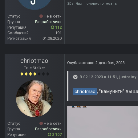
3Ds Max головного мозга
Статус
Не в сети
Группа
Разработчики
Репутация
112
Сообщений
191
Регистрация
01.08.2020
chriotmao
Опубликовано
2 декабря, 2023
True Stalker
В 02.12.2023 в 11:51,
justrainy
, "камунити" выше
chriotmao
Статус
Не в сети
Группа
Разработчики
Репутация
2 107