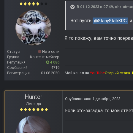
В 01.12.2023 в 07:49,
chriotma
Вот пусть
и
@StariyStalkKRG
Я то покажу, вам точно понрав
Статус
Не в сети
Группа
Контент-мейкер
Репутация
4 086
Сообщений
4719
Регистрация
01.08.2020
Мой канал на
YouTube
Старый сталк. 
Hunter
Опубликовано
1 декабря, 2023
Легенда
Если это-загадка, то мой отве