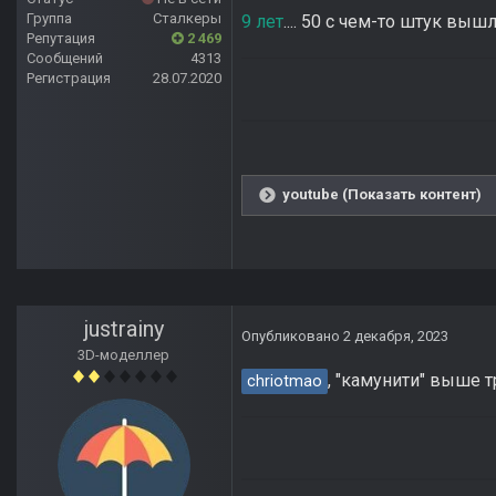
Группа
Сталкеры
9 лет
.... 50 с чем-то штук вышло.
Репутация
2 469
Сообщений
4313
Регистрация
28.07.2020
youtube (Показать контент)
justrainy
Опубликовано
2 декабря, 2023
3D-моделлер
, "камунити" выше т
chriotmao