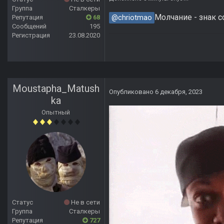
Группа
Сталкеры
Молчание - знак с
@chriotmao
Репутация
68
Сообщений
195
Регистрация
23.08.2020
Moustapha_Matush
Опубликовано
6 декабря, 2023
ka
Опытный
Статус
Не в сети
Группа
Сталкеры
Репутация
727