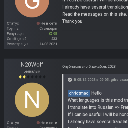
I already have several translatio
Read the messages on this site.
Thank you
Статус
Не в сети
Группа
Сталкеры
Репутация
95
Сообщений
433
Регистрация
14.08.2021
N20Wolf
Опубликовано
5 декабря, 2023
Бывалый
В 05.12.2023 в 09:05,
gibe
сказ
Hello
chriotmao
What languages is this mod tr
I translate into Russian => Fre
If I can be useful I will be hon
I already have several translat
Статус
Не в сети
Группа
Сталкеры