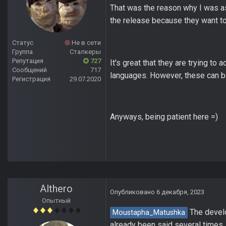
That was the reason why I was a
the release because they want to
Статус
Не в сети
Группа
Сталкеры
Репутация
727
It's great that they are trying to
Сообщений
717
languages. However, these can be 
Регистрация
29.07.2020
Anyways, being patient here =)
Althero
Опубликовано
6 декабря, 2023
Опытный
The develop
Moustapha_Matushka
already been said several times.