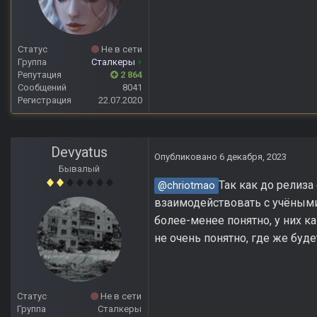
Статус
Не в сети
Группа
Сталкеры
+
Репутация
2 864
Сообщений
8041
Регистрация
22.07.2020
Devyatus
Опубликовано
6 декабря, 2023
Бывалый
Так как до релиза
@chriotmao
взаимодействовать с учёными
более-менее понятно, у них к
не очень понятно, где же буде
Статус
Не в сети
Группа
Сталкеры