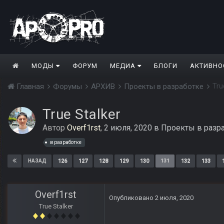
МОДЫ
ФОРУМ
МЕДИА
БЛОГИ
АКТИВНО
Tru
Главная
Форумы
АРХИВ
Проекты в разработке
True Stalker
Автор
Overf1rst
,
2 июля, 2020
в
Проекты в разр
в разработке
126
127
128
129
130
131
132
133
НАЗАД
Overf1rst
Опубликовано
2 июля, 2020
True Stalker