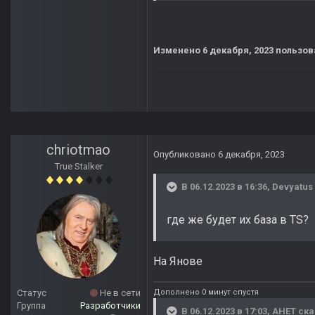
Изменено
6 декабря, 2023
пользов
chriotmao
Опубликовано
6 декабря, 2023
True Stalker
В 06.12.2023 в 16:36,
Devyatus
где же будет их база в TS?
На Янове
Дополнено 0 минут спустя
Статус
Не в сети
Группа
Разработчики
В 06.12.2023 в 17:03,
АНЕТ
ска