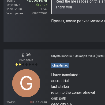
Группа
Разработчики
Read the messages on this si
Репутация
2 107
Thank you
Сообщений
1776
Регистрация
08.07.2020
Привет, после релиза можем п
gibe
Опубликовано
5 декабря, 2023
(изме
Бывалый
chriotmao
I have translated :
secret trial
last stalker
return to the zone/retrieval
dark path
Статус
Не в сети
dead city S.R