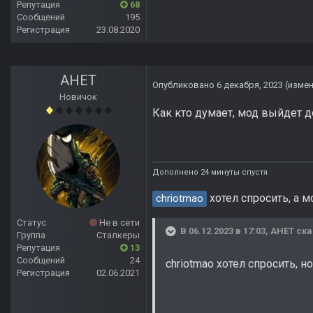
Репутация
68
Сообщений
195
Регистрация
23.08.2020
АНЕТ
Опубликовано
6 декабря, 2023
(изме
Новичок
Как кто думает, мод выйдет до
Дополнено 24 минуты спустя
хотел спросить, а 
chriotmao
Статус
Не в сети
В 06.12.2023 в 17:03,
АНЕТ
ска
Группа
Сталкеры
Репутация
13
Сообщений
24
chriotmao хотел спросить, 
Регистрация
02.06.2021