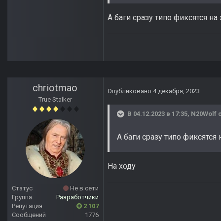
А баги сразу типо фиксятся на
chriotmao
Опубликовано
4 декабря, 2023
True Stalker
В 04.12.2023 в 17:35,
N20Wolf
с
А баги сразу типо фиксятся
На ходу
Статус
Не в сети
Группа
Разработчики
Репутация
2 107
Сообщений
1776