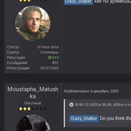
как ты думаешь,
Crazy_Stalker
Статус
Не в сети
Группа
Сталкеры
Репутация
613
Сообщений
812
Регистрация
26.07.2020
Moustapha_Matush
Опубликовано
6 декабря, 2023
ka
Опытный
В 06.12.2023 в 06:40,
Althero
с
Do you think tha
Crazy_Stalker