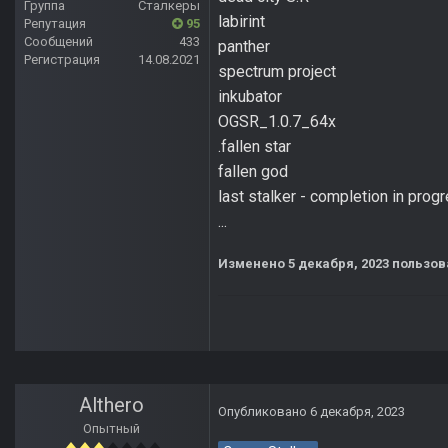
Группа
Сталкеры
labirint
Репутация
95
Сообщений
433
panther
Регистрация
14.08.2021
spectrum project
inkubator
OGSR_1.0.7_64x
.fallen star
fallen god
last stalker - completion in progre
...
Изменено
5 декабря, 2023
пользов
Althero
Опубликовано
6 декабря, 2023
Опытный