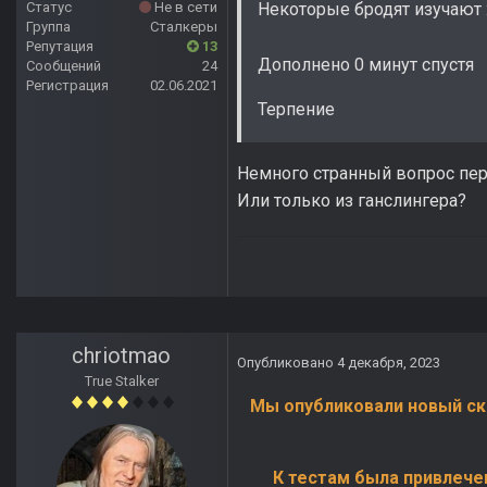
Некоторые бродят изучают
Статус
Не в сети
Группа
Сталкеры
Репутация
13
Дополнено 0 минут спустя
Сообщений
24
Регистрация
02.06.2021
Терпение
Немного странный вопрос пере
Или только из ганслингера?
chriotmao
Опубликовано
4 декабря, 2023
True Stalker
Мы опубликовали новый ск
К тестам была привлече