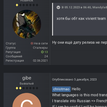
Новичок
В 05.12.2023 в 06:40,
Mandyla
хотя бы обт как vivient tea
Ну они ещё дату релиза не пе
Статус
Не в сети
Группа
Сталкеры
Репутация
13
Сообщений
24
Регистрация
02.06.2021
gibe
Опубликовано
5 декабря, 2023
Бывалый
Hello
chriotmao
What languages is this mod trans
I translate into Russian => French
If I can be useful I will be honour