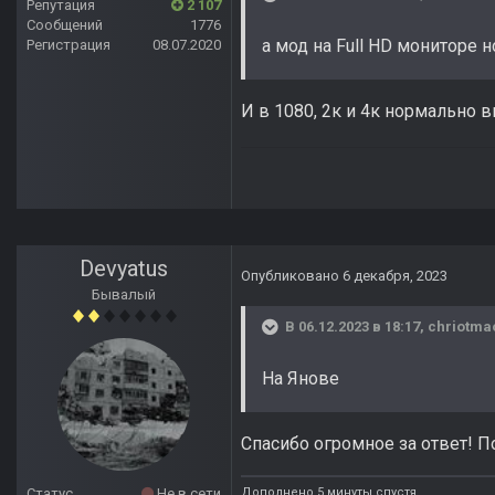
Репутация
2 107
Сообщений
1776
а мод на Full HD мониторе
Регистрация
08.07.2020
И в 1080, 2к и 4к нормально 
Devyatus
Опубликовано
6 декабря, 2023
Бывалый
В 06.12.2023 в 18:17,
chriotma
На Янове
Спасибо огромное за ответ! П
Дополнено 5 минуты спустя
Статус
Не в сети