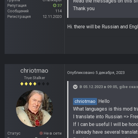
Read the messages on this si
Репутация
37
Thank you
Сообщений
114
Регистрация
12.11.2020
Hi. there will be Russian and En
chriotmao
Опубликовано
5 декабря, 2023
True Stalker
В 05.12.2023 в 09:05,
gibe
сказ
Hello
chriotmao
What languages is this mod tr
I translate into Russian => Fre
If I can be useful I will be hon
I already have several translat
Статус
Не в сети