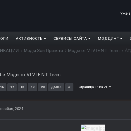
Уже з
ЛОГИ
АКТИВНОСТЬ
СЕРВИСЫ САЙТА
МОДДИНГ
Ат
ДИФИКАЦИИ
Моды Зов Припяти
Моды от V.I.V.I.E.N.T. Team
4
в
Моды от V.I.V.I.E.N.T. Team
Страница 15 из 21
16
17
18
19
20
ДАЛЕЕ
 ноября, 2024