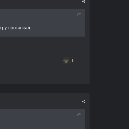
игру протаскал.
1