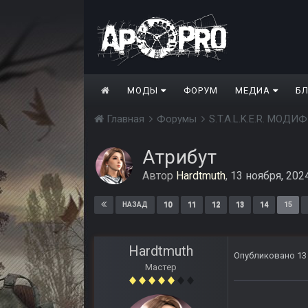
МОДЫ
ФОРУМ
МЕДИА
Б
Главная
Форумы
S.T.A.L.K.E.R. МО
Атрибут
Автор
Hardtmuth
,
13 ноября, 202
10
11
12
13
14
15
НАЗАД
Hardtmuth
Опубликовано
13
Мастер