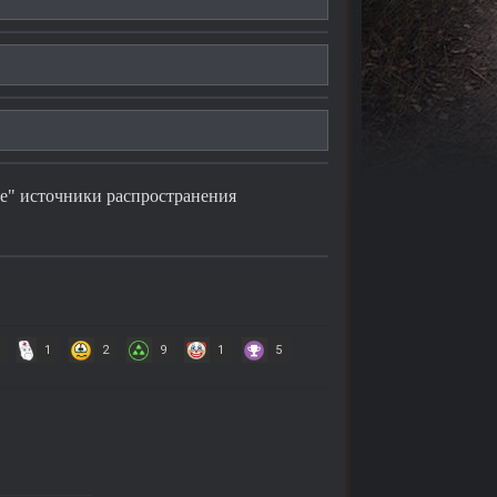
" источники распространения
1
2
9
1
5