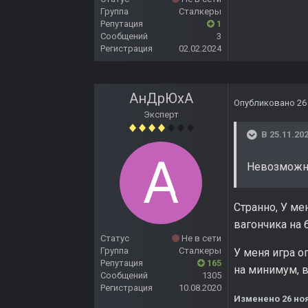
Группа
Сталкеры
Репутация
1
Сообщений
3
Регистрация
02.02.2024
АнДрЮхА
Опубликовано
26
Эксперт
В 25.11.202
Невозможно
Странно, У ме
вагончика на 
Статус
Не в сети
Группа
Сталкеры
У меня игра о
Репутация
165
на минимум, в
Сообщений
1305
Регистрация
10.08.2020
Изменено
26 но