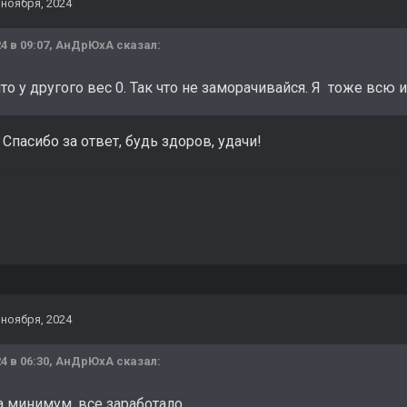
 ноября, 2024
4 в 09:07,
АнДрЮхА
сказал:
 что у другого вес 0. Так что не заморачивайся. Я тоже всю 
 Спасибо за ответ, будь здоров, удачи!
 ноября, 2024
4 в 06:30,
АнДрЮхА
сказал:
а минимум, все заработало.