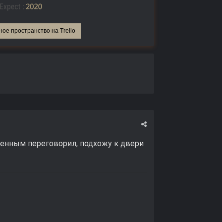
ное пространство на Trello
аненным переговорил, подхожу к двери