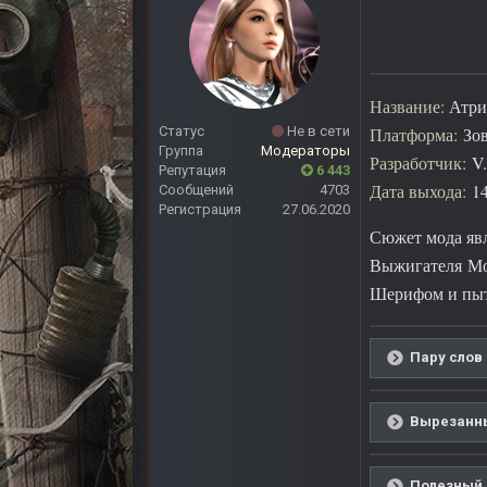
Название:
Атри
Статус
Не в сети
Платформа:
Зов
Группа
Модераторы
Разработчик:
V.
Репутация
6 443
Дата выхода:
14
Сообщений
4703
Регистрация
27.06.2020
Сюжет мода явл
Выжигателя Моз
Шерифом и пыта
Пару слов 
Вырезанны
Полезный 