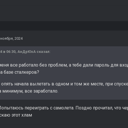
 ноября, 2024
4 в 06:30,
АнДрЮхА
сказал:
меня все работало без проблем, а тебе дали пароль для вх
а базе сталкеров?
 опять начала вылетать в одном и том же месте, при спус
а минимум, все заработало.
Попытаюсь переиграть с самолета. Поздно прочитал, что ч
аскаю этот хлам