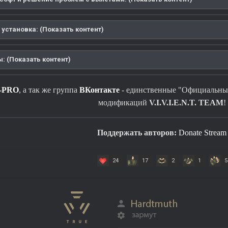
 установка: (Показать контент)
: (Показать контент)
-PRO
, а так же группа
ВКонтакте
- единственные "Официальные
модификаций
V.I.V.I.E.N.T. TEAM
!
Поддержать авторов:
Donate Stream
24
17
2
1
5