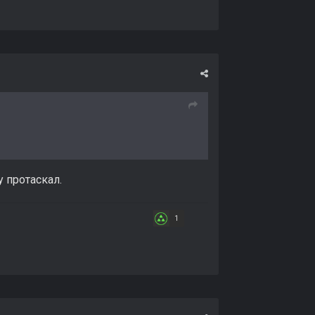
у протаскал.
1