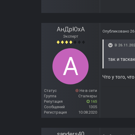
АнДрЮхА
Опубликовано
26
Эксперт
В 26.11.202
так и таска
Что у того, чт
Статус
Не в сети
Группа
Сталкеры
Репутация
165
Сообщений
1305
Регистрация
10.08.2020
sanders40