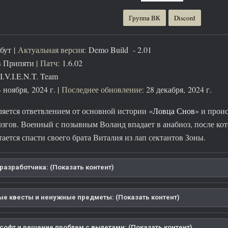
Группа ВК
Discord
бут |
Актуальная версия:
Demo Build - 2.01
 Припяти |
Патч:
1.6.02
I.V.I.E.N.T. Team
 ноября, 2024 г. |
Последнее обновление:
28 декабря, 2024 г.
яется ответвлением от основной истории «
Ловца Снов
» и прои
гов. Военный с позывным Воланд впадает в анабиоз, после кот
ется спасти своего брата Виталия из лап сектантов Зоны.
разработчика: (Показать контент)
е квесты и ненужные предметы: (Показать контент)
софт и решение проблем с вылетами: (Показать контент)