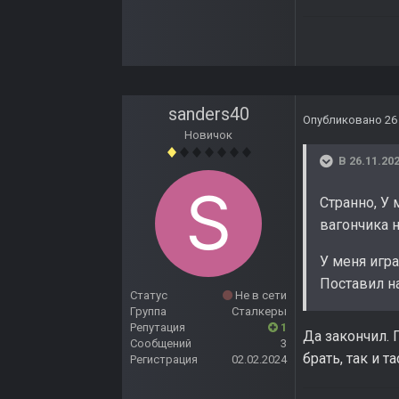
sanders40
Опубликовано
26
Новичок
В 26.11.202
Странно, У 
вагончика н
У меня игра
Поставил н
Статус
Не в сети
Группа
Сталкеры
Репутация
1
Да закончил. 
Сообщений
3
брать, так и т
Регистрация
02.02.2024